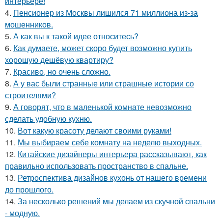
интерьере!
4.
Пенсионер из Москвы лишился 71 миллиона из-за
мошенников.
5.
А как вы к такой идее относитесь?
6.
Как думаете, может скоро будет возможно купить
хорошую дешёвую квартиру?
7.
Красиво, но очень сложно.
8.
А у вас были странные или страшные истории со
строителями?
9.
А говорят, что в маленькой комнате невозможно
сделать удобную кухню.
10.
Вот какую красоту делают своими руками!
11.
Мы выбираем себе комнату на неделю выходных.
12.
Китайские дизайнеры интерьера рассказывают, как
правильно использовать пространство в спальне.
13.
Ретроспектива дизайнов кухонь от нашего времени
до прошлого.
14.
За несколько решений мы делаем из скучной спальни
- модную.