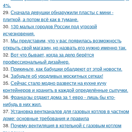
4%.
29.
Сначала девушки обнаружили пласты с мини -
плиткой, а потом всё как в тумане.
30.
130 малых городов России под угрозой
исчезновения.
31.
Мы представим, что у вас появилась возможность
открыть свой магазин, но назвать его нужно именно так.
32.
Вот что бывает, когда за дело берётся
профессиональный дизайнер.
33.
Прикиньте, как бабушки обалдеют от этой новости.
34.
Забудьте об уродливых москитных сетках!
35.
Сейчас стало модно развести на кухне кучу
контейнеров и хранить в каждой определённые сыпучки.
36.
Французы отдают дома за 1 евро - лишь бы кто-
нибудь в них жил.
37.
Установка вентканалов для газовых котлов в частном
доме: основные требования и правила
38.
Почему вентиляция в котельной с газовым котлом