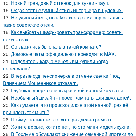
15.
Новый трендовый оттенок для кухни - тауп.
16.
Ох уж этот безумный стиль интерьера в нулевых.
17.
Не удивляйтесь, но в Москве до сих пор остались
такие советские отели.
18.
Как выбрать шкаф-кровать трансформер: советы
покупателю
19.
Согласились бы спать в такой комнате?
20.
Домовые чаты официально переводят в MAX.
21.
Поделитесь, какую мебель вы купили когда
переехали?
22.
Впервые суд пенсионерке в отмене сделки "под
Влиянием Мошенников отказал".
23.
Глубокая уборка очень красивой ванной комнаты.
24.
Необычный дизайн - проект комнаты для двух детей.
25.
Как думаете, что происходило в этой ванной, раз её
пришлось так мыть?
26.
Поймут только те, кто хоть раз делал ремонт.
27.
Хотите верьте, хотите нет, но это мини модель кухни.
28.
В Госдуме обсуждают снижение семейной ипотеки до