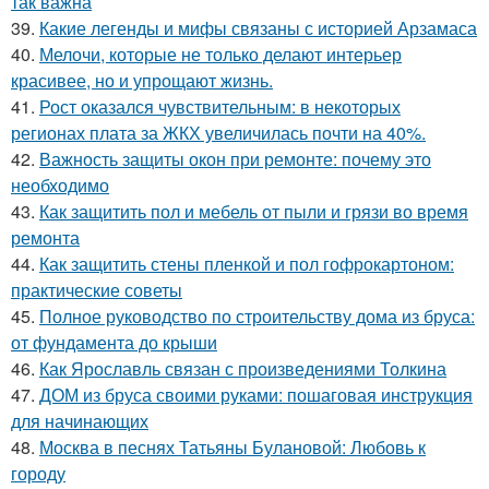
так важна
39.
Какие легенды и мифы связаны с историей Арзамаса
40.
Мелочи, которые не только делают интерьер
красивее, но и упрощают жизнь.
41.
Рост оказался чувствительным: в некоторых
регионах плата за ЖКХ увеличилась почти на 40%.
42.
Важность защиты окон при ремонте: почему это
необходимо
43.
Как защитить пол и мебель от пыли и грязи во время
ремонта
44.
Как защитить стены пленкой и пол гофрокартоном:
практические советы
45.
Полное руководство по строительству дома из бруса:
от фундамента до крыши
46.
Как Ярославль связан с произведениями Толкина
47.
ДОМ из бруса своими руками: пошаговая инструкция
для начинающих
48.
Москва в песнях Татьяны Булановой: Любовь к
городу