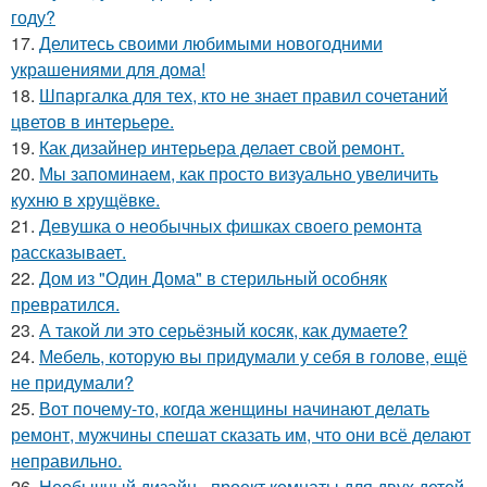
году?
17.
Делитесь своими любимыми новогодними
украшениями для дома!
18.
Шпаргалка для тех, кто не знает правил сочетаний
цветов в интерьере.
19.
Как дизайнер интерьера делает свой ремонт.
20.
Мы запоминаем, как просто визуально увеличить
кухню в хрущёвке.
21.
Девушка о необычных фишках своего ремонта
рассказывает.
22.
Дом из "Один Дома" в стерильный особняк
превратился.
23.
А такой ли это серьёзный косяк, как думаете?
24.
Мебель, которую вы придумали у себя в голове, ещё
не придумали?
25.
Вот почему-то, когда женщины начинают делать
ремонт, мужчины спешат сказать им, что они всё делают
неправильно.
26.
Необычный дизайн - проект комнаты для двух детей.