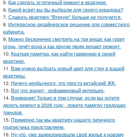
5.
Как сделать эстетичный ремонт в квартире.
6.
Какой всвет вы бы выбрали для своего коридора?
7.
Сдавать квартиру "Втихую" больше не получится.
8.
Интересное дизайнерское решение для совместного
кабинета.
9.
Можно бесконечно смотреть на три вещи: как горит
огонь, течёт вода и как другие люди делают ремонт.
10.
Краткая памятка, как найти гармонию в своей
квартире.
11.
Вам нужно выбрать новый цвет для стен в вашей
квартиры.
12.
Ничего необычного, это просто китайский ЖК.
13.
Вот что значит - дофаминовый интерьер.
14.
Внимание! Только в том случае, если вы хотите
делать ремонт в 2026 году - ловите памятку грядущих
трендов.
15.
Примерно так мы квартиру нашего типичного
подписчика представляем.
16.
Ну что, уже задекорировали своё жильё к новому