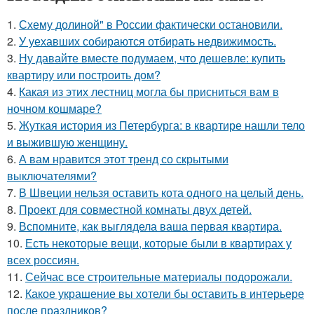
1.
Схему долиной" в России фактически остановили.
2.
У уехавших собираются отбирать недвижимость.
3.
Ну давайте вместе подумаем, что дешевле: купить
квартиру или построить дом?
4.
Какая из этих лестниц могла бы присниться вам в
ночном кошмаре?
5.
Жуткая история из Петербурга: в квартире нашли тело
и выжившую женщину.
6.
А вам нравится этот тренд со скрытыми
выключателями?
7.
В Швеции нельзя оставить кота одного на целый день.
8.
Проект для совместной комнаты двух детей.
9.
Вспомните, как выглядела ваша первая квартира.
10.
Есть некоторые вещи, которые были в квартирах у
всех россиян.
11.
Сейчас все строительные материалы подорожали.
12.
Какое украшение вы хотели бы оставить в интерьере
после праздников?