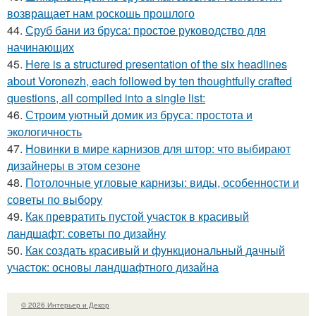
возвращает нам роскошь прошлого
44.
Сруб бани из бруса: простое руководство для
начинающих
45.
Here is a structured presentation of the six headlines
about Voronezh, each followed by ten thoughtfully crafted
questions, all compiled into a single list:
46.
Строим уютный домик из бруса: простота и
экологичность
47.
Новинки в мире карнизов для штор: что выбирают
дизайнеры в этом сезоне
48.
Потолочные угловые карнизы: виды, особенности и
советы по выбору
49.
Как превратить пустой участок в красивый
ландшафт: советы по дизайну
50.
Как создать красивый и функциональный дачный
участок: основы ландшафтного дизайна
© 2026 Интерьер и Декор