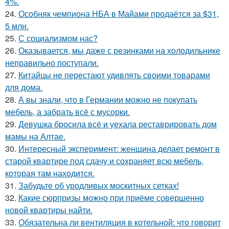
4%.
24.
Особняк чемпиона НБА в Майами продаётся за $31,
5 млн.
25.
С социализмом нас?
26.
Оказывается, мы даже с резинками на холодильнике
неправильно поступали.
27.
Китайцы не перестают удивлять своими товарами
для дома.
28.
А вы знали, что в Германии можно не покупать
мебель, а забрать всё с мусорки.
29.
Девушка бросила всё и уехала реставрировать дом
мамы на Алтае.
30.
Интересный эксперимент: женщина делает ремонт в
старой квартире под сдачу и сохраняет всю мебель,
которая там находится.
31.
Забудьте об уродливых москитных сетках!
32.
Какие сюрпризы можно при приёме совершенно
новой квартиры найти.
33.
Обязательна ли вентиляция в котельной: что говорит