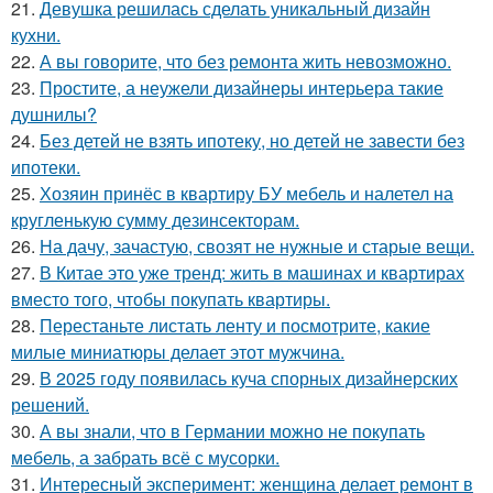
21.
Девушка решилась сделать уникальный дизайн
кухни.
22.
А вы говорите, что без ремонта жить невозможно.
23.
Простите, а неужели дизайнеры интерьера такие
душнилы?
24.
Без детей не взять ипотеку, но детей не завести без
ипотеки.
25.
Хозяин принёс в квартиру БУ мебель и налетел на
кругленькую сумму дезинсекторам.
26.
На дачу, зачастую, свозят не нужные и старые вещи.
27.
В Китае это уже тренд: жить в машинах и квартирах
вместо того, чтобы покупать квартиры.
28.
Перестаньте листать ленту и посмотрите, какие
милые миниатюры делает этот мужчина.
29.
В 2025 году появилась куча спорных дизайнерских
решений.
30.
А вы знали, что в Германии можно не покупать
мебель, а забрать всё с мусорки.
31.
Интересный эксперимент: женщина делает ремонт в