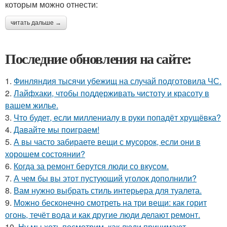
которым можно отнести:
читать дальше →
Последние обновления на сайте:
1.
Финляндия тысячи убежищ на случай подготовила ЧС.
2.
Лайфхаки, чтобы поддерживать чистоту и красоту в
вашем жилье.
3.
Что будет, если миллениалу в руки попадёт хрущёвка?
4.
Давайте мы поиграем!
5.
А вы часто забираете вещи с мусорок, если они в
хорошем состоянии?
6.
Когда за ремонт берутся люди со вкусом.
7.
А чем бы вы этот пустующий уголок дополнили?
8.
Вам нужно выбрать стиль интерьера для туалета.
9.
Можно бесконечно смотреть на три вещи: как горит
огонь, течёт вода и как другие люди делают ремонт.
10.
Ну мы хоть посмотрим, как люди принимают