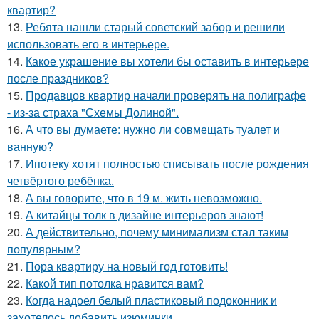
квартир?
13.
Ребята нашли старый советский забор и решили
использовать его в интерьере.
14.
Какое украшение вы хотели бы оставить в интерьере
после праздников?
15.
Продавцов квартир начали проверять на полиграфе
- из-за страха "Схемы Долиной".
16.
А что вы думаете: нужно ли совмещать туалет и
ванную?
17.
Ипотеку хотят полностью списывать после рождения
четвёртого ребёнка.
18.
А вы говорите, что в 19 м. жить невозможно.
19.
А китайцы толк в дизайне интерьеров знают!
20.
А действительно, почему минимализм стал таким
популярным?
21.
Пора квартиру на новый год готовить!
22.
Какой тип потолка нравится вам?
23.
Когда надоел белый пластиковый подоконник и
захотелось добавить изюминки.