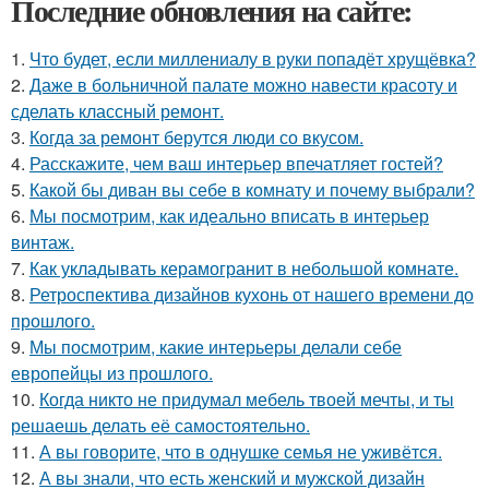
Последние обновления на сайте:
1.
Что будет, если миллениалу в руки попадёт хрущёвка?
2.
Даже в больничной палате можно навести красоту и
сделать классный ремонт.
3.
Когда за ремонт берутся люди со вкусом.
4.
Расскажите, чем ваш интерьер впечатляет гостей?
5.
Какой бы диван вы себе в комнату и почему выбрали?
6.
Мы посмотрим, как идеально вписать в интерьер
винтаж.
7.
Как укладывать керамогранит в небольшой комнате.
8.
Ретроспектива дизайнов кухонь от нашего времени до
прошлого.
9.
Мы посмотрим, какие интерьеры делали себе
европейцы из прошлого.
10.
Когда никто не придумал мебель твоей мечты, и ты
решаешь делать её самостоятельно.
11.
А вы говорите, что в однушке семья не уживётся.
12.
А вы знали, что есть женский и мужской дизайн