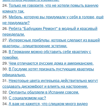
24.
Только не говорите, что не хотели помыть ванную
комнату так.
25.
Мебель, которую вы придумали у себя в голове, ещё
не придумали?
26.
Ребята "Бабушкин Ремонт" в модный и красивый
переделали.
27.
Интересные приблуды, которые сделают из вашей
квартиры - олицетворение эстетики.
28.
В Германии можно обставить себе квартиру с
помойки.
29.
Чем отличаются русские дома и американские.
30.
В Госдуме хотят признать пустующие квартиры
официально.
31.
Некоторые цвета интерьера действительно могут
создавать дискомфорт и влиять на настроение.
32.
Окупанты обалдели в Испании совсем.
33.
С социализмом нас?
34.
А вам не кажется, что слишком много видео