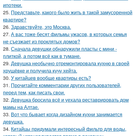
ипотеки.
25.
Представьте, какого было жить в такой замусоренной
квартире?
26.
Здравствуйте, это Москва.
27.
А вас тоже бесят фильмы ужасов, в которых семья
не съезжает из проклятых домов?
28.
Сначала девушки обнаружили пласты с мини -
плиткой, а потом всё как в тумане.
29.
Девушка необычно отремонтировала кухню в своей
хрущёвке и получила кучу хейта.
30.
У китайцев вообще квартиры есть?
31.
Прочитайте комментарии других пользователей,
перед тем, как писать свои.
32.
Девушка бросила всё и уехала реставрировать дом
мамы на Алтае.
33.
Вот что бывает когда дизайном кухни занимается
девушка.
34.
Китайцы придумали интересный фильтр для воды,