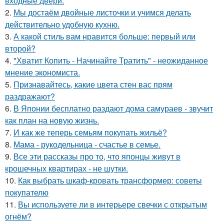
входные двери.
2.
Мы достаём двойные листочки и учимся делать
действительно удобную кухню.
3.
А какой стиль вам нравится больше: первый или
второй?
4.
"Хватит Копить - Начинайте Тратить" - неожиданное
мнение экономиста.
5.
Признавайтесь, какие цвета стен вас прям
раздражают?
6.
В Японии бесплатно раздают дома самураев - звучит
как план на новую жизнь.
7.
И как же теперь семьям покупать жильё?
8.
Мама - рукодельница - счастье в семье.
9.
Все эти рассказы про то, что японцы живут в
крошечных квартирах - не шутки.
10.
Как выбрать шкаф-кровать трансформер: советы
покупателю
11.
Вы используете ли в интерьере свечки с открытым
огнём?