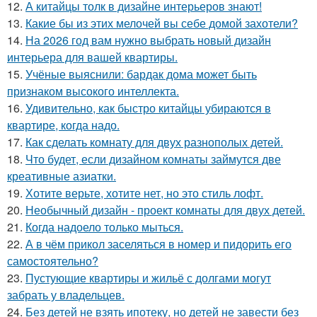
12.
А китайцы толк в дизайне интерьеров знают!
13.
Какие бы из этих мелочей вы себе домой захотели?
14.
На 2026 год вам нужно выбрать новый дизайн
интерьера для вашей квартиры.
15.
Учёные выяснили: бардак дома может быть
признаком высокого интеллекта.
16.
Удивительно, как быстро китайцы убираются в
квартире, когда надо.
17.
Как сделать комнату для двух разнополых детей.
18.
Что будет, если дизайном комнаты займутся две
креативные азиатки.
19.
Хотите верьте, хотите нет, но это стиль лофт.
20.
Необычный дизайн - проект комнаты для двух детей.
21.
Когда надоело только мыться.
22.
А в чём прикол заселяться в номер и пидорить его
самостоятельно?
23.
Пустующие квартиры и жильё с долгами могут
забрать у владельцев.
24.
Без детей не взять ипотеку, но детей не завести без