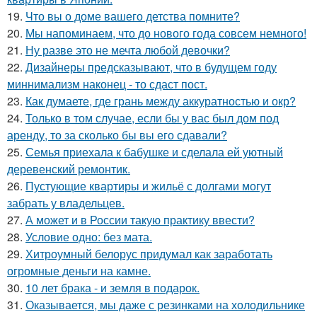
19.
Что вы о доме вашего детства помните?
20.
Мы напоминаем, что до нового года совсем немного!
21.
Ну разве это не мечта любой девочки?
22.
Дизайнеры предсказывают, что в будущем году
миннимализм наконец - то сдаст пост.
23.
Как думаете, где грань между аккуратностью и окр?
24.
Только в том случае, если бы у вас был дом под
аренду, то за сколько бы вы его сдавали?
25.
Семья приехала к бабушке и сделала ей уютный
деревенский ремонтик.
26.
Пустующие квартиры и жильё с долгами могут
забрать у владельцев.
27.
А может и в России такую практику ввести?
28.
Условие одно: без мата.
29.
Хитроумный белорус придумал как заработать
огромные деньги на камне.
30.
10 лет брака - и земля в подарок.
31.
Оказывается, мы даже с резинками на холодильнике