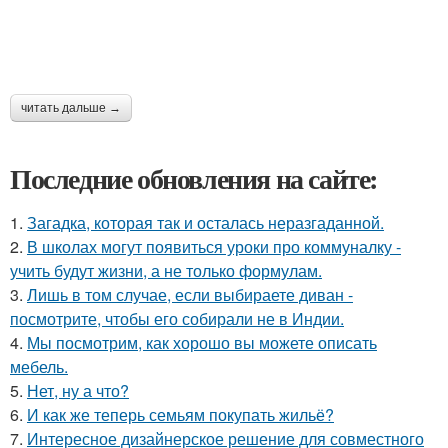
читать дальше →
Последние обновления на сайте:
1.
Загадка, которая так и осталась неразгаданной.
2.
В школах могут появиться уроки про коммуналку -
учить будут жизни, а не только формулам.
3.
Лишь в том случае, если выбираете диван -
посмотрите, чтобы его собирали не в Индии.
4.
Мы посмотрим, как хорошо вы можете описать
мебель.
5.
Нет, ну а что?
6.
И как же теперь семьям покупать жильё?
7.
Интересное дизайнерское решение для совместного