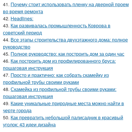
41.
Почему стоит использовать пленку на дверной проем
во время ремонта
42.
Headlines:
43.
Как развивалась промышленность Коврова в
советский период
44.
Все этапы строительства двухэтажного дома: полное
руководство
45.
Полное руководство: как построить дом за один час
46.
Как построить дом из профилированного бруса:
пошаговая инструкция
47.
Просто и практично: как собрать скамейку из
профильной трубы своими руками
48.
Скамейка из профильной трубы своими руками:
пошаговая инструкция
49.
Какие уникальные природные места можно найти в
черте города
50.
Как превратить небольшой палисадник в красивый
уголок: 43 идеи дизайна