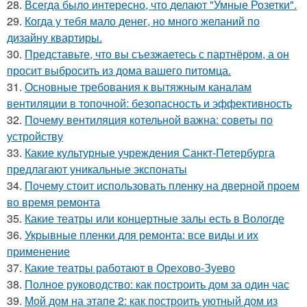
28.
Всегда было интересно, что делают "Умные Розетки".
29.
Когда у тебя мало денег, но много желаний по
дизайну квартиры.
30.
Представьте, что вы съезжаетесь с партнёром, а он
просит выбросить из дома вашего питомца.
31.
Основные требования к вытяжным каналам
вентиляции в топочной: безопасность и эффективность
32.
Почему вентиляция котельной важна: советы по
устройству
33.
Какие культурные учреждения Санкт-Петербурга
предлагают уникальные экспонаты
34.
Почему стоит использовать пленку на дверной проем
во время ремонта
35.
Какие театры или концертные залы есть в Вологде
36.
Укрывные пленки для ремонта: все виды и их
применение
37.
Какие театры работают в Орехово-Зуево
38.
Полное руководство: как построить дом за один час
39.
Мой дом на этапе 2: как построить уютный дом из