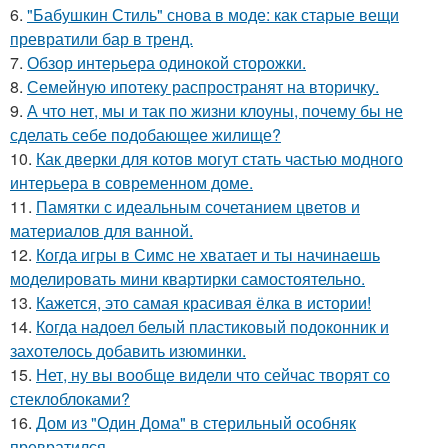
6.
"Бабушкин Стиль" снова в моде: как старые вещи
превратили бар в тренд.
7.
Обзор интерьера одинокой сторожки.
8.
Семейную ипотеку распространят на вторичку.
9.
А что нет, мы и так по жизни клоуны, почему бы не
сделать себе подобающее жилище?
10.
Как дверки для котов могут стать частью модного
интерьера в современном доме.
11.
Памятки с идеальным сочетанием цветов и
материалов для ванной.
12.
Когда игры в Симс не хватает и ты начинаешь
моделировать мини квартирки самостоятельно.
13.
Кажется, это самая красивая ёлка в истории!
14.
Когда надоел белый пластиковый подоконник и
захотелось добавить изюминки.
15.
Нет, ну вы вообще видели что сейчас творят со
стеклоблоками?
16.
Дом из "Один Дома" в стерильный особняк
превратился.