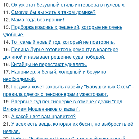
10.
Ох уж этот безумный стиль интерьера в нулевых.
11.
Смогли бы вы жить в таком домике?
12.
Мама года без иронии!
13.
Подборка красивых решений, которые не очень
удобные.
14.
Тот самый новый год, который не повторить.
15.
Полина Лурье готовится к ремонту в квартире
долиной и называет решение суда победой.
16.
Китайцы не перестают удивлять.
17.
Например: я белый, холодный и безумно
необходимый.
18.
Госдума хочет закрыть лазейку "Бабушкиных Схем" -
правила сделок с пенсионерами ужесточают.
19.
Впервые суд пенсионерке в отмене сделки "под
Влиянием Мошенников отказал".
20.
А какой цвет вам нравится?
21.
У всех есть вещь, которая их бесит, но выбросить её
нельзя.
22.
Ребята "Бабушкин Ремонт" в модный и красивый