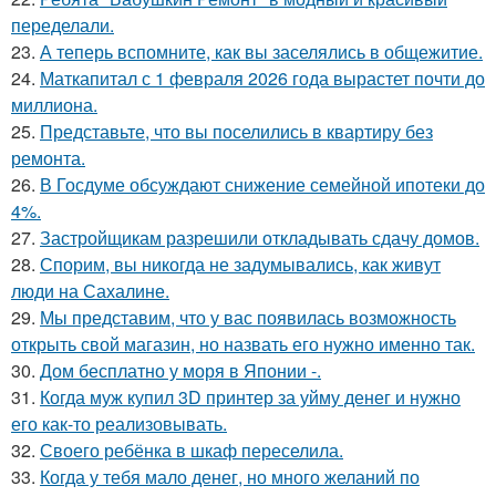
переделали.
23.
А теперь вспомните, как вы заселялись в общежитие.
24.
Маткапитал с 1 февраля 2026 года вырастет почти до
миллиона.
25.
Представьте, что вы поселились в квартиру без
ремонта.
26.
В Госдуме обсуждают снижение семейной ипотеки до
4%.
27.
Застройщикам разрешили откладывать сдачу домов.
28.
Спорим, вы никогда не задумывались, как живут
люди на Сахалине.
29.
Мы представим, что у вас появилась возможность
открыть свой магазин, но назвать его нужно именно так.
30.
Дом бесплатно у моря в Японии -.
31.
Когда муж купил 3D принтер за уйму денег и нужно
его как-то реализовывать.
32.
Своего ребёнка в шкаф переселила.
33.
Когда у тебя мало денег, но много желаний по