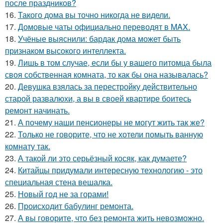
после праздников?
16.
Такого дома вы точно никогда не видели.
17.
Домовые чаты официально переводят в MAX.
18.
Учёные выяснили: бардак дома может быть
признаком высокого интеллекта.
19.
Лишь в том случае, если бы у вашего питомца была
своя собственная комната, то как бы она называлась?
20.
Девушка взялась за перестройку действительно
старой развалюхи, а вы в своей квартире боитесь
ремонт начинать.
21.
А почему наши пенсионеры не могут жить так же?
22.
Только не говорите, что не хотели помыть ванную
комнату так.
23.
А такой ли это серьёзный косяк, как думаете?
24.
Китайцы придумали интересную технологию - это
специальная стена вешалка.
25.
Новый год не за горами!
26.
Происходит бабулинг ремонта.
27.
А вы говорите, что без ремонта жить невозможно.