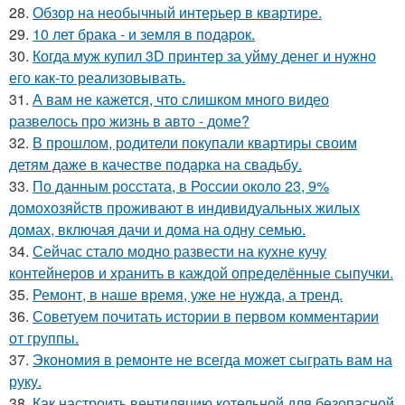
28.
Обзор на необычный интерьер в квартире.
29.
10 лет брака - и земля в подарок.
30.
Когда муж купил 3D принтер за уйму денег и нужно
его как-то реализовывать.
31.
А вам не кажется, что слишком много видео
развелось про жизнь в авто - доме?
32.
В прошлом, родители покупали квартиры своим
детям даже в качестве подарка на свадьбу.
33.
По данным росстата, в России около 23, 9%
домохозяйств проживают в индивидуальных жилых
домах, включая дачи и дома на одну семью.
34.
Сейчас стало модно развести на кухне кучу
контейнеров и хранить в каждой определённые сыпучки.
35.
Ремонт, в наше время, уже не нужда, а тренд.
36.
Советуем почитать истории в первом комментарии
от группы.
37.
Экономия в ремонте не всегда может сыграть вам на
руку.
38.
Как настроить вентиляцию котельной для безопасной