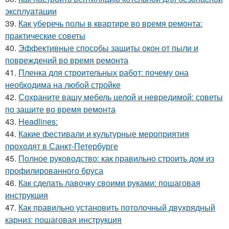
эксплуатации
39.
Как уберечь полы в квартире во время ремонта:
практические советы
40.
Эффективные способы защиты окон от пыли и
повреждений во время ремонта
41.
Пленка для строительных работ: почему она
необходима на любой стройке
42.
Сохраните вашу мебель целой и невредимой: советы
по защите во время ремонта
43.
Headlines:
44.
Какие фестивали и культурные мероприятия
проходят в Санкт-Петербурге
45.
Полное руководство: как правильно строить дом из
профилированного бруса
46.
Как сделать лавочку своими руками: пошаговая
инструкция
47.
Как правильно установить потолочный двухрядный
карниз: пошаговая инструкция