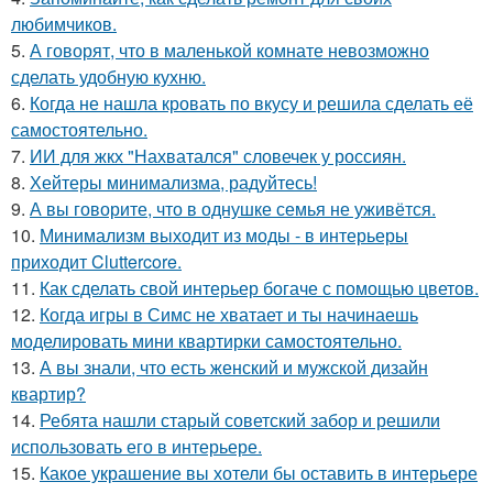
любимчиков.
5.
А говорят, что в маленькой комнате невозможно
сделать удобную кухню.
6.
Когда не нашла кровать по вкусу и решила сделать её
самостоятельно.
7.
ИИ для жкх "Нахватался" словечек у россиян.
8.
Хейтеры минимализма, радуйтесь!
9.
А вы говорите, что в однушке семья не уживётся.
10.
Минимализм выходит из моды - в интерьеры
приходит Cluttercore.
11.
Как сделать свой интерьер богаче с помощью цветов.
12.
Когда игры в Симс не хватает и ты начинаешь
моделировать мини квартирки самостоятельно.
13.
А вы знали, что есть женский и мужской дизайн
квартир?
14.
Ребята нашли старый советский забор и решили
использовать его в интерьере.
15.
Какое украшение вы хотели бы оставить в интерьере