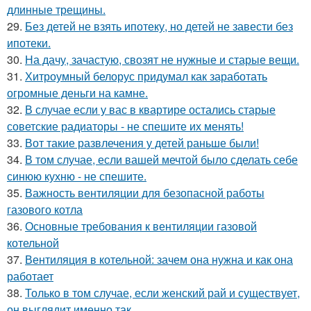
длинные трещины.
29.
Без детей не взять ипотеку, но детей не завести без
ипотеки.
30.
На дачу, зачастую, свозят не нужные и старые вещи.
31.
Хитроумный белорус придумал как заработать
огромные деньги на камне.
32.
В случае если у вас в квартире остались старые
советские радиаторы - не спешите их менять!
33.
Вот такие развлечения у детей раньше были!
34.
В том случае, если вашей мечтой было сделать себе
синюю кухню - не спешите.
35.
Важность вентиляции для безопасной работы
газового котла
36.
Основные требования к вентиляции газовой
котельной
37.
Вентиляция в котельной: зачем она нужна и как она
работает
38.
Только в том случае, если женский рай и существует,
он выглядит именно так.