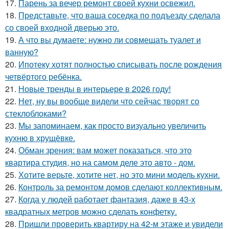
17.
Парень за вечер ремонт своей кухни освежил.
18.
Представьте, что ваша соседка по подъезду сделала
со своей входной дверью это.
19.
А что вы думаете: нужно ли совмещать туалет и
ванную?
20.
Ипотеку хотят полностью списывать после рождения
четвёртого ребёнка.
21.
Новые тренды в интерьере в 2026 году!
22.
Нет, ну вы вообще видели что сейчас творят со
стеклоблоками?
23.
Мы запоминаем, как просто визуально увеличить
кухню в хрущёвке.
24.
Обман зрения: вам может показаться, что это
квартира студия, но на самом деле это авто - дом.
25.
Хотите верьте, хотите нет, но это мини модель кухни.
26.
Контроль за ремонтом домов сделают коллективным.
27.
Когда у людей работает фантазия, даже в 43-х
квадратных метров можно сделать конфетку.
28.
Пришли проверить квартиру на 42-м этаже и увидели