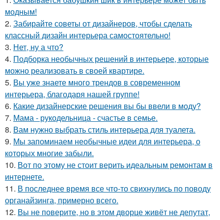
модным!
2.
Забирайте советы от дизайнеров, чтобы сделать
классный дизайн интерьера самостоятельно!
3.
Нет, ну а что?
4.
Подборка необычных решений в интерьере, которые
можно реализовать в своей квартире.
5.
Вы уже знаете много трендов в современном
интерьера, благодаря нашей группе!
6.
Какие дизайнерские решения вы бы ввели в моду?
7.
Мама - рукодельница - счастье в семье.
8.
Вам нужно выбрать стиль интерьера для туалета.
9.
Мы запоминаем необычные идеи для интерьера, о
которых многие забыли.
10.
Вот по этому не стоит верить идеальным ремонтам в
интернете.
11.
В последнее время все что-то свихнулись по поводу
органайзинга, примерно всего.
12.
Вы не поверите, но в этом дворце живёт не депутат,