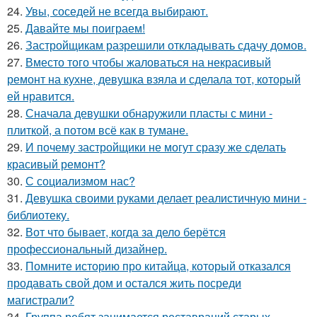
24.
Увы, соседей не всегда выбирают.
25.
Давайте мы поиграем!
26.
Застройщикам разрешили откладывать сдачу домов.
27.
Вместо того чтобы жаловаться на некрасивый
ремонт на кухне, девушка взяла и сделала тот, который
ей нравится.
28.
Сначала девушки обнаружили пласты с мини -
плиткой, а потом всё как в тумане.
29.
И почему застройщики не могут сразу же сделать
красивый ремонт?
30.
С социализмом нас?
31.
Девушка своими руками делает реалистичную мини -
библиотеку.
32.
Вот что бывает, когда за дело берётся
профессиональный дизайнер.
33.
Помните историю про китайца, который отказался
продавать свой дом и остался жить посреди
магистрали?
34.
Группа ребят занимается реставраций старых