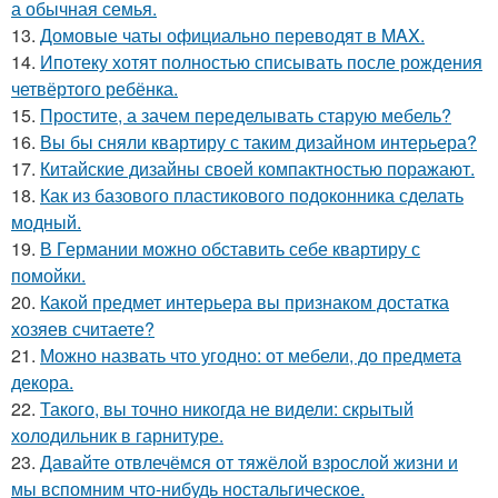
а обычная семья.
13.
Домовые чаты официально переводят в MAX.
14.
Ипотеку хотят полностью списывать после рождения
четвёртого ребёнка.
15.
Простите, а зачем переделывать старую мебель?
16.
Вы бы сняли квартиру с таким дизайном интерьера?
17.
Китайские дизайны своей компактностью поражают.
18.
Как из базового пластикового подоконника сделать
модный.
19.
В Германии можно обставить себе квартиру с
помойки.
20.
Какой предмет интерьера вы признаком достатка
хозяев считаете?
21.
Можно назвать что угодно: от мебели, до предмета
декора.
22.
Такого, вы точно никогда не видели: скрытый
холодильник в гарнитуре.
23.
Давайте отвлечёмся от тяжёлой взрослой жизни и
мы вспомним что-нибудь ностальгическое.