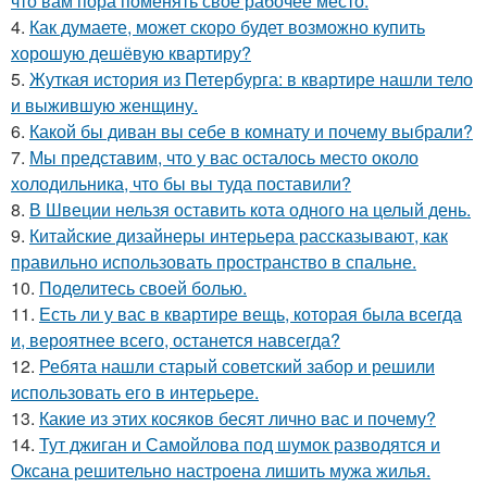
что вам пора поменять своё рабочее место.
4.
Как думаете, может скоро будет возможно купить
хорошую дешёвую квартиру?
5.
Жуткая история из Петербурга: в квартире нашли тело
и выжившую женщину.
6.
Какой бы диван вы себе в комнату и почему выбрали?
7.
Мы представим, что у вас осталось место около
холодильника, что бы вы туда поставили?
8.
В Швеции нельзя оставить кота одного на целый день.
9.
Китайские дизайнеры интерьера рассказывают, как
правильно использовать пространство в спальне.
10.
Поделитесь своей болью.
11.
Есть ли у вас в квартире вещь, которая была всегда
и, вероятнее всего, останется навсегда?
12.
Ребята нашли старый советский забор и решили
использовать его в интерьере.
13.
Какие из этих косяков бесят лично вас и почему?
14.
Тут джиган и Самойлова под шумок разводятся и
Оксана решительно настроена лишить мужа жилья.