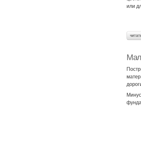
или д
читат
Мал
Постр
матер
дорог
Минус
фунда