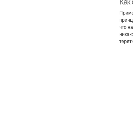
Как
Приме
принц
что н
никак
терят