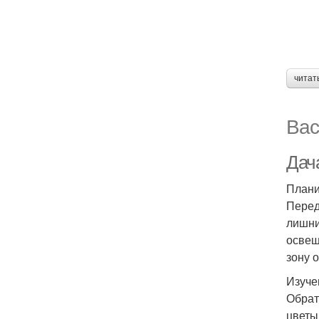
читат
Вас
Дача
Плани
Перед
лишни
освещ
зону 
Изуче
Обрат
цветы