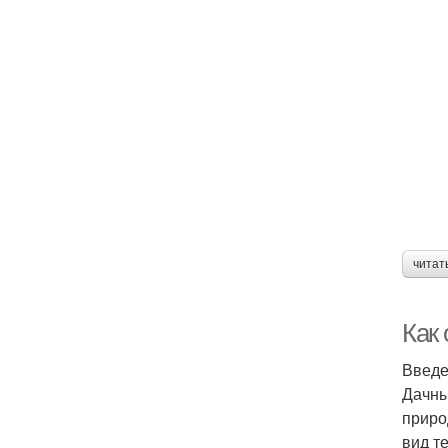
читат
Как
Введ
Дачны
приро
вид т