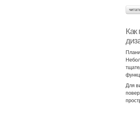
читат
Как
диз
Плани
Небол
тщате
функц
Для в
повер
прост