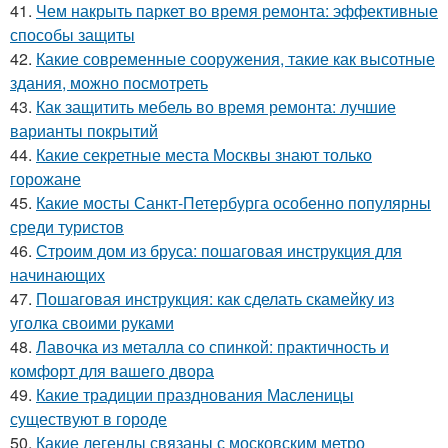
41.
Чем накрыть паркет во время ремонта: эффективные
способы защиты
42.
Какие современные сооружения, такие как высотные
здания, можно посмотреть
43.
Как защитить мебель во время ремонта: лучшие
варианты покрытий
44.
Какие секретные места Москвы знают только
горожане
45.
Какие мосты Санкт-Петербурга особенно популярны
среди туристов
46.
Строим дом из бруса: пошаговая инструкция для
начинающих
47.
Пошаговая инструкция: как сделать скамейку из
уголка своими руками
48.
Лавочка из металла со спинкой: практичность и
комфорт для вашего двора
49.
Какие традиции празднования Масленицы
существуют в городе
50.
Какие легенды связаны с московским метро