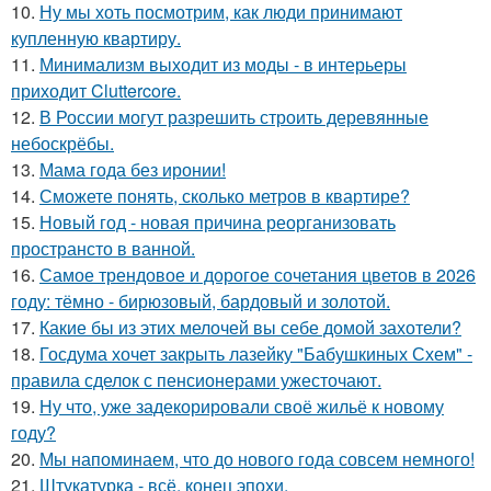
10.
Ну мы хоть посмотрим, как люди принимают
купленную квартиру.
11.
Минимализм выходит из моды - в интерьеры
приходит Cluttercore.
12.
В России могут разрешить строить деревянные
небоскрёбы.
13.
Мама года без иронии!
14.
Сможете понять, сколько метров в квартире?
15.
Новый год - новая причина реорганизовать
пространсто в ванной.
16.
Самое трендовое и дорогое сочетания цветов в 2026
году: тёмно - бирюзовый, бардовый и золотой.
17.
Какие бы из этих мелочей вы себе домой захотели?
18.
Госдума хочет закрыть лазейку "Бабушкиных Схем" -
правила сделок с пенсионерами ужесточают.
19.
Ну что, уже задекорировали своё жильё к новому
году?
20.
Мы напоминаем, что до нового года совсем немного!
21.
Штукатурка - всё, конец эпохи.