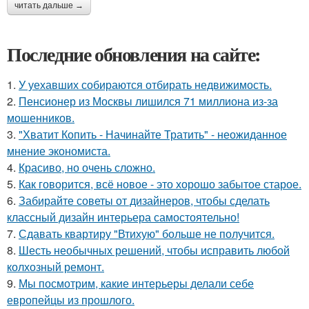
читать дальше →
Последние обновления на сайте:
1.
У уехавших собираются отбирать недвижимость.
2.
Пенсионер из Москвы лишился 71 миллиона из-за
мошенников.
3.
"Хватит Копить - Начинайте Тратить" - неожиданное
мнение экономиста.
4.
Красиво, но очень сложно.
5.
Как говорится, всё новое - это хорошо забытое старое.
6.
Забирайте советы от дизайнеров, чтобы сделать
классный дизайн интерьера самостоятельно!
7.
Сдавать квартиру "Втихую" больше не получится.
8.
Шесть необычных решений, чтобы исправить любой
колхозный ремонт.
9.
Мы посмотрим, какие интерьеры делали себе
европейцы из прошлого.