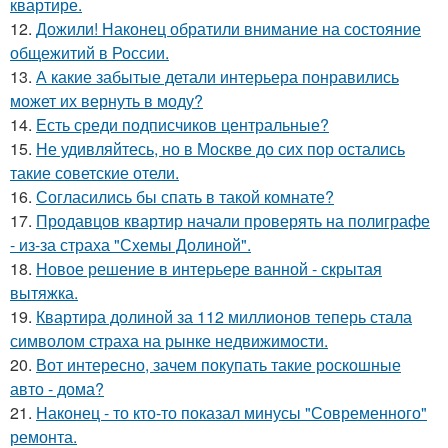
квартире.
12.
Дожили! Наконец обратили внимание на состояние
общежитий в России.
13.
А какие забытые детали интерьера понравились
может их вернуть в моду?
14.
Есть среди подписчиков центральные?
15.
Не удивляйтесь, но в Москве до сих пор остались
такие советские отели.
16.
Согласились бы спать в такой комнате?
17.
Продавцов квартир начали проверять на полиграфе
- из-за страха "Схемы Долиной".
18.
Новое решение в интерьере ванной - скрытая
вытяжка.
19.
Квартира долиной за 112 миллионов теперь стала
символом страха на рынке недвижимости.
20.
Вот интересно, зачем покупать такие роскошные
авто - дома?
21.
Наконец - то кто-то показал минусы "Современного"
ремонта.