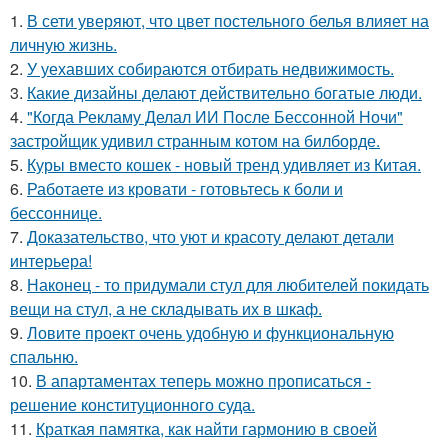
1.
В сети уверяют, что цвет постельного белья влияет на
личную жизнь.
2.
У уехавших собираются отбирать недвижимость.
3.
Какие дизайны делают действительно богатые люди.
4.
"Когда Рекламу Делал ИИ После Бессонной Ночи"
застройщик удивил странным котом на билборде.
5.
Куры вместо кошек - новый тренд удивляет из Китая.
6.
Работаете из кровати - готовьтесь к боли и
бессоннице.
7.
Доказательство, что уют и красоту делают детали
интерьера!
8.
Наконец - то придумали стул для любителей покидать
вещи на стул, а не складывать их в шкаф.
9.
Ловите проект очень удобную и функциональную
спальню.
10.
В апартаментах теперь можно прописаться -
решение конституционного суда.
11.
Краткая памятка, как найти гармонию в своей