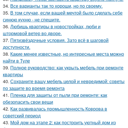
34.
Все варианты так то хороши, но по своему.
35.
В том случае, если вашей мечтой было сделать себе
синюю кухню - не спешите.
36.
Любишь квартиры в новостройках, люби и
штормовой ветер во дворе.
37.
Пятизвёздочные условия. Зато всё в шаговой
доступности.
38.
Какие менее известные, но интересные места можно
найти в Туле
39.
Полное руководство: как укрыть мебель при ремонте
квартиры
40.
Сохраните вашу мебель целой и невредимой: советы
по защите во время ремонта
41.
Пленка для защиты от пыли при ремонте: как
обезопасить свои вещи
42.
Как развивалась промышленность Коврова в
советский период
43.
Мой дом на этапе 2: как построить уютный дом из