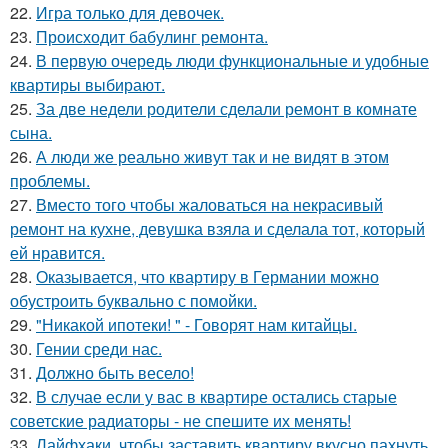
22.
Игра только для девочек.
23.
Происходит бабулинг ремонта.
24.
В первую очередь люди функциональные и удобные
квартиры выбирают.
25.
За две недели родители сделали ремонт в комнате
сына.
26.
А люди же реально живут так и не видят в этом
проблемы.
27.
Вместо того чтобы жаловаться на некрасивый
ремонт на кухне, девушка взяла и сделала тот, который
ей нравится.
28.
Оказывается, что квартиру в Германии можно
обустроить буквально с помойки.
29.
"Никакой ипотеки! " - Говорят нам китайцы.
30.
Гении среди нас.
31.
Должно быть весело!
32.
В случае если у вас в квартире остались старые
советские радиаторы - не спешите их менять!
33.
Лайфхаки, чтобы заставить квартиру вкусно пахнуть.