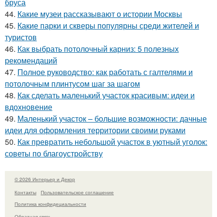
бруса
44.
Какие музеи рассказывают о истории Москвы
45.
Какие парки и скверы популярны среди жителей и
туристов
46.
Как выбрать потолочный карниз: 5 полезных
рекомендаций
47.
Полное руководство: как работать с галтелями и
потолочным плинтусом шаг за шагом
48.
Как сделать маленький участок красивым: идеи и
вдохновение
49.
Маленький участок – большие возможности: дачные
идеи для оформления территории своими руками
50.
Как превратить небольшой участок в уютный уголок:
советы по благоустройству
© 2026 Интерьер и Декор
Контакты
Пользовательское соглашение
Политика конфидециальности
Обратная связь