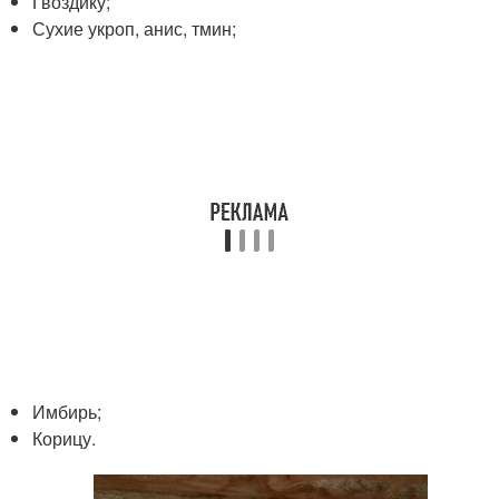
Гвоздику;
Сухие укроп, анис, тмин;
Имбирь;
Корицу.