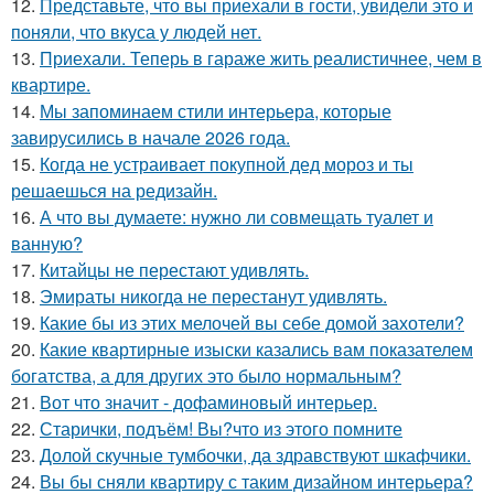
12.
Представьте, что вы приехали в гости, увидели это и
поняли, что вкуса у людей нет.
13.
Приехали. Теперь в гараже жить реалистичнее, чем в
квартире.
14.
Мы запоминаем стили интерьера, которые
завирусились в начале 2026 года.
15.
Когда не устраивает покупной дед мороз и ты
решаешься на редизайн.
16.
А что вы думаете: нужно ли совмещать туалет и
ванную?
17.
Китайцы не перестают удивлять.
18.
Эмираты никогда не перестанут удивлять.
19.
Какие бы из этих мелочей вы себе домой захотели?
20.
Какие квартирные изыски казались вам показателем
богатства, а для других это было нормальным?
21.
Вот что значит - дофаминовый интерьер.
22.
Старички, подъём! Вы?что из этого помните
23.
Долой скучные тумбочки, да здравствуют шкафчики.
24.
Вы бы сняли квартиру с таким дизайном интерьера?