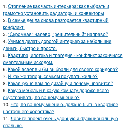
1.
Отопление как часть интерьера: как выбрать и
грамотно установить радиаторы и конвекторы
2.
В семье децла снова разгорается квартирный
конфликт.
3.
"Скромная" налево, "решительный" направо?
4.
Учимся делать дорогой интерьер за небольшие
деньги, быстро и просто.
5.
Квартира, ипотека и трагедия - конфликт закончился
смертельным исходом.
6.
Какой всвет вы бы выбрали для своего коридора?
7.
И как же теперь семьям покупать жильё?
8.
Какая кухня вам по дизайну и почему нравится?
9.
Какую мебель и в какую комнату дороже всего
обустраивать, по вашему мнению?
10.
Что, по вашему мнению, должно быть в квартире
настоящего холостяка?
11.
Ловите проект очень удобную и функциональную
спальню.