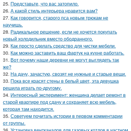
25.
Представьте, что вас затопило.
26.
А какой стиль интерьера нравится вам?
27.
Как говорится, старого пса новым трюкам не
научишь.
28.
Радикальное решение, если не хочется покупать
новый холодильник вместо ободранного.
29.
Как просто сделать средство для чистки мебели.
30.
Как можно заставить ваш фартук на кухне работать.
31.
Вот почему наши деревни не могут выглядеть так
же?
32.
На дачу, зачастую, свозят не нужные и старые вещи.
33.
Пока все красят стены в белый цвет, эта девушка
решила играть по-другому.
34.
Интересный эксперимент: женщина делает ремонт в
старой квартире под сдачу и сохраняет всю мебель,
которая там находится.
35.
Советуем почитать истории в первом комментарии
от группы.
36.
Установка вентканалов для газовых котлов в частном