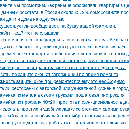
вайте мы посмотрим, как раньше оформляли квартиры в це
 данным росстата, в России около 23, 9% домохозяйств п
ая дачи и дома на одну семью.
существует ли вообще цвет, на букву вашей фамилии.
зайн - код? Нет не слышали.
фективная вентиляция для газового котла: ключ к безопас
ды и особенности утилизации грунта после земляных работ
временные стандарты: требования к котельной в частном 
к сделать вытяжку в котельной частного дома: пошаговая и
кие водные пространства можно использовать для отдыха
веты по защите окон от загрязнений во время ремонта
жность защиты окон при ремонте: почему это необходимо
ть ли рестораны с авторской или уникальной кухней в горо
амейка из металла своими руками: пошаговая инструкция
амейка из профиля 40х20: простота и функциональность д
к сделать простую и удобную лавку со столиком своими рук
рытый карниз или обычный: как выбрать оптимальное реше
лное руководство: как работать с галтелями и потолочным 