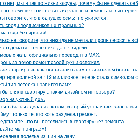
что нет, мы и так по жизни клоуны, почему бы не сделать 
т по этому не стоит верить идеальным ремонтам в интернет
вы говорите, что в однушке семья не уживётся.
ть среди подписчиков центральные?
ма года без иронии!
лько не говорите, что никогда не мечтали пропылесосить всё
кого дома вы точно никогда не видели.
мовые чаты официально переводят в MAX.
рень за вечер ремонт своей кухни освежил.
кие квартирные изыски казались вам показателем богатств
артира долиной за 112 миллионов теперь стала символом 
кой тип потолка нравится вам?
 бы сняли квартиру с таким дизайном интерьера?
зор на уютный дом.
т что бы вы сделали с котом, который устраивает хаос в ква
ймут только те, кто хоть раз делал ремонт.
едставьте, что вы поселились в квартиру без ремонта.
вайте мы поиграем!
ередная поделка из шин на дачу.