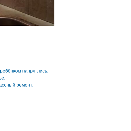
 ребёнком напряглись.
ье.
лассный ремонт.