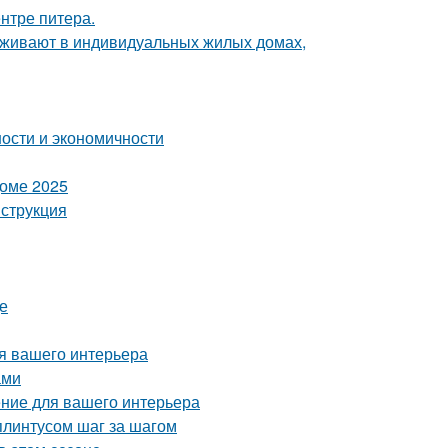
нтре питера.
роживают в индивидуальных жилых домах,
ности и экономичности
доме 2025
нструкция
де
ля вашего интерьера
ами
ние для вашего интерьера
плинтусом шаг за шагом