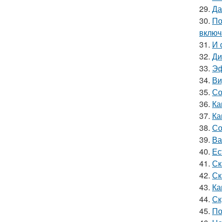
29.
Да
30.
По
включ
31.
И 
32.
Ди
33.
Эф
34.
Ви
35.
Со
36.
Ка
37.
Ка
38.
Со
39.
Ва
40.
Ес
41.
Ск
42.
Ск
43.
Ка
44.
Ск
45.
По