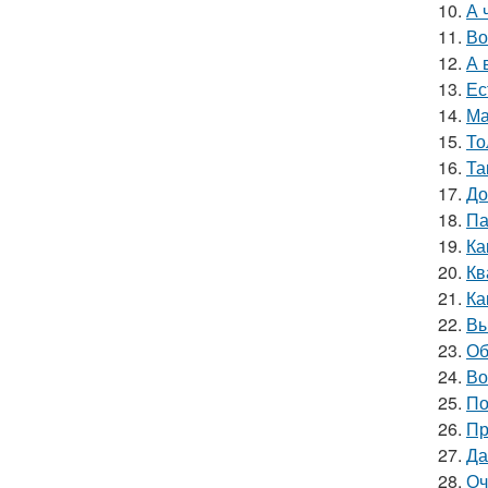
10.
А 
11.
Во
12.
А 
13.
Ес
14.
Ма
15.
То
16.
Та
17.
До
18.
Па
19.
Ка
20.
Кв
21.
Ка
22.
Вы
23.
Об
24.
Во
25.
По
26.
Пр
27.
Да
28.
Оч