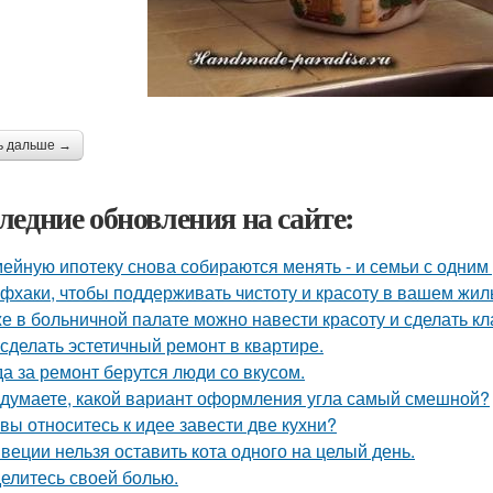
ь дальше →
ледние обновления на сайте:
ейную ипотеку снова собираются менять - и семьи с одним
фхаки, чтобы поддерживать чистоту и красоту в вашем жил
е в больничной палате можно навести красоту и сделать к
 сделать эстетичный ремонт в квартире.
да за ремонт берутся люди со вкусом.
 думаете, какой вариант оформления угла самый смешной?
 вы относитесь к идее завести две кухни?
веции нельзя оставить кота одного на целый день.
елитесь своей болью.