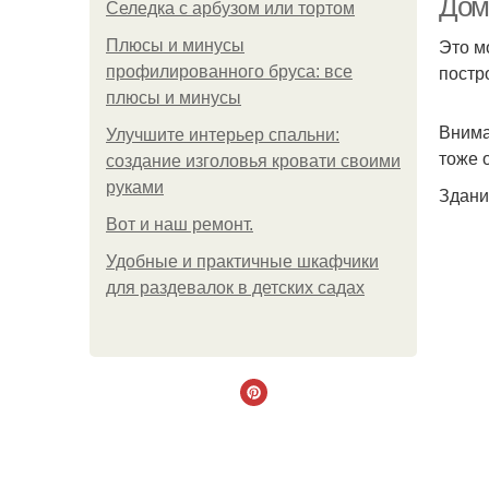
Дом
Селедка с арбузом или тортом
Это м
Плюсы и минусы
постр
профилированного бруса: все
плюсы и минусы
Внима
Улучшите интерьер спальни:
тоже 
создание изголовья кровати своими
руками
Здани
Boт и наш ремoнт.
Удобные и практичные шкафчики
для раздевалок в детских садах