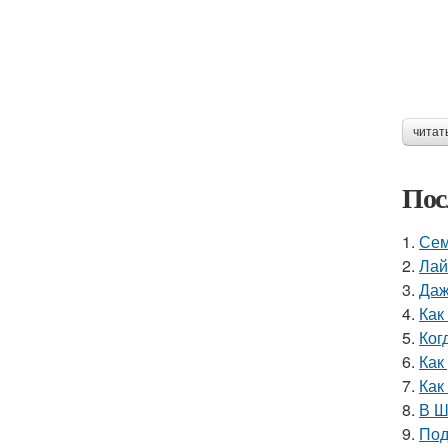
читат
Пос
1.
Сем
2.
Лай
3.
Даж
4.
Как
5.
Ког
6.
Как
7.
Как
8.
В Ш
9.
Под