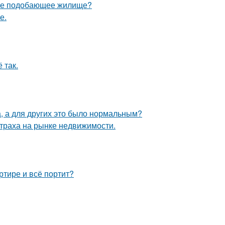
себе подобающее жилище?
е.
 так.
а, а для других это было нормальным?
страха на рынке недвижимости.
ртире и всё портит?