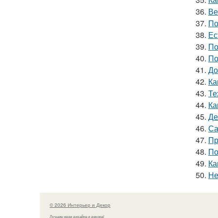
36.
Ве
37.
По
38.
Ес
39.
По
40.
По
41.
До
42.
Ка
43.
Те
44.
Ка
45.
Де
46.
Са
47.
Пр
48.
По
49.
Ка
50.
Не
© 2026 Интерьер и Декор
Лучшие идеи дизайна и декора!