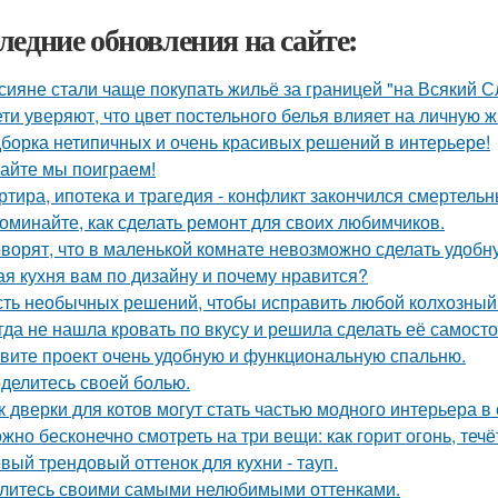
ледние обновления на сайте:
сияне стали чаще покупать жильё за границей "на Всякий С
ети уверяют, что цвет постельного белья влияет на личную ж
борка нетипичных и очень красивых решений в интерьере!
айте мы поиграем!
ртира, ипотека и трагедия - конфликт закончился смертель
оминайте, как сделать ремонт для своих любимчиков.
оворят, что в маленькой комнате невозможно сделать удобн
ая кухня вам по дизайну и почему нравится?
ть необычных решений, чтобы исправить любой колхозный
гда не нашла кровать по вкусу и решила сделать её самосто
вите проект очень удобную и функциональную спальню.
делитесь своей болью.
к дверки для котов могут стать частью модного интерьера 
жно бесконечно смотреть на три вещи: как горит огонь, течё
вый трендовый оттенок для кухни - тауп.
литесь своими самыми нелюбимыми оттенками.