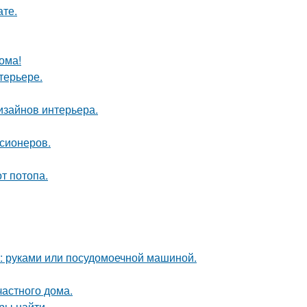
ате.
ома!
терьере.
дизайнов интерьера.
нсионеров.
т потопа.
у: руками или посудомоечной машиной.
частного дома.
ры найти.