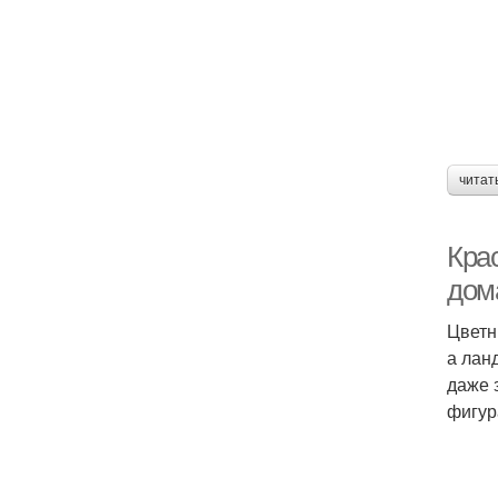
читат
Кра
дом
Цветн
а лан
даже 
фигур