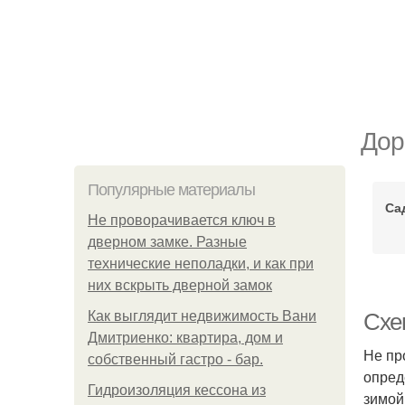
Дор
Популярные материалы
Са
Не проворачивается ключ в
дверном замке. Разные
технические неполадки, и как при
них вскрыть дверной замок
Как выглядит недвижимость Вани
Схе
Дмитриенко: квартира, дом и
Не пр
собственный гастро - бар.
опред
Гидроизоляция кессона из
зимой