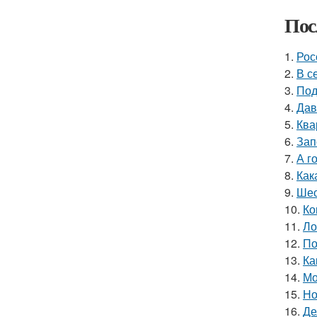
Пос
1.
Рос
2.
В с
3.
Под
4.
Дав
5.
Ква
6.
Зап
7.
А г
8.
Как
9.
Шес
10.
Ко
11.
Ло
12.
По
13.
Ка
14.
Мо
15.
Но
16.
Де