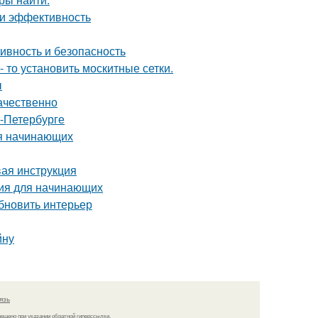
 и эффективность
ивность и безопасность
- то установить москитные сетки.
ы
ачественно
т-Петербурге
ля начинающих
вая инструкция
ция для начинающих
бновить интерьер
йну
язь
решено при указании обратной гиперссылки.