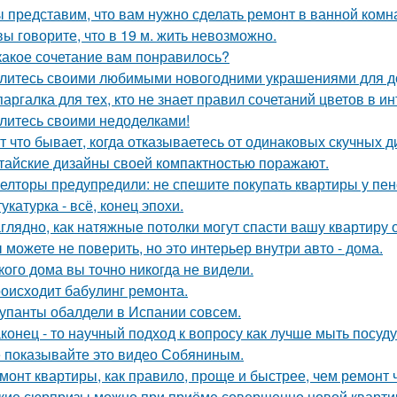
 представим, что вам нужно сделать ремонт в ванной комн
вы говорите, что в 19 м. жить невозможно.
какое сочетание вам понравилось?
литесь своими любимыми новогодними украшениями для д
аргалка для тех, кто не знает правил сочетаний цветов в ин
литесь своими недоделками!
т что бывает, когда отказываетесь от одинаковых скучных 
тайские дизайны своей компактностью поражают.
елторы предупредили: не спешите покупать квартиры у пе
укатурка - всё, конец эпохи.
глядно, как натяжные потолки могут спасти вашу квартиру о
 можете не поверить, но это интерьер внутри авто - дома.
кого дома вы точно никогда не видели.
оисходит бабулинг ремонта.
упанты обалдели в Испании совсем.
конец - то научный подход к вопросу как лучше мыть посуд
 показывайте это видео Собяниным.
монт квартиры, как правило, проще и быстрее, чем ремонт 
кие сюрпризы можно при приёме совершенно новой кварти