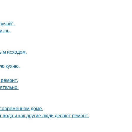
лучай".
изнь.
ным исходом.
ую кухню.
 ремонт.
ятельно.
в современном доме.
т вода и как другие люди делают ремонт.