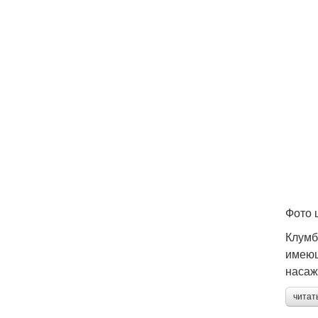
Фото 
Клумб
имеющ
насаж
читат