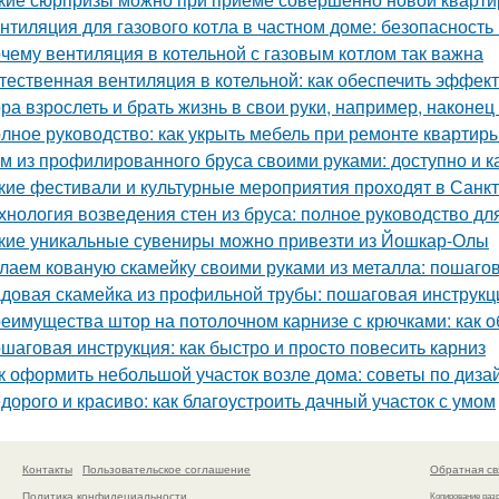
нтиляция для газового котла в частном доме: безопасность
чему вентиляция в котельной с газовым котлом так важна
тественная вентиляция в котельной: как обеспечить эффект
ра взрослеть и брать жизнь в свои руки, например, наконец 
лное руководство: как укрыть мебель при ремонте квартир
м из профилированного бруса своими руками: доступно и к
кие фестивали и культурные мероприятия проходят в Санк
хнология возведения стен из бруса: полное руководство д
кие уникальные сувениры можно привезти из Йошкар-Олы
лаем кованую скамейку своими руками из металла: пошаго
довая скамейка из профильной трубы: пошаговая инструк
еимущества штор на потолочном карнизе с крючками: как о
шаговая инструкция: как быстро и просто повесить карниз
к оформить небольшой участок возле дома: советы по диза
дорого и красиво: как благоустроить дачный участок с умом
Контакты
Пользовательское соглашение
Обратная св
Политика конфидециальности
Копирование раз