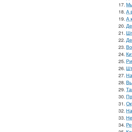
17.
Мы
18.
А 
19.
А 
20.
Де
21.
Шп
22.
Де
23.
Во
24.
Ки
25.
Ри
26.
Шт
27.
На
28.
Вы
29.
Та
30.
Пр
31.
Ок
32.
На
33.
Не
34.
Ре
35.
Ка