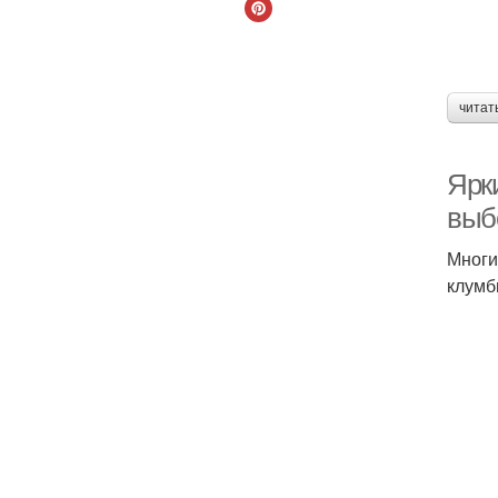
читат
Ярк
выб
Многи
клумб