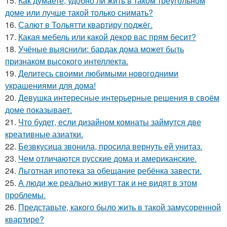
15.
Как думаете, удобно ли жить в таком треугольном
доме или лучше такой только снимать?
16.
Салют в Тольятти квартиру поджёг.
17.
Какая мебель или какой декор вас прям бесит?
18.
Учёные выяснили: бардак дома может быть
признаком высокого интеллекта.
19.
Делитесь своими любимыми новогодними
украшениями для дома!
20.
Девушка интересные интерьерные решения в своём
доме показывает.
21.
Что будет, если дизайном комнаты займутся две
креативные азиатки.
22.
Безвкусица звонила, просила вернуть ей унитаз.
23.
Чем отличаются русские дома и американские.
24.
Льготная ипотека за обещание ребёнка завести.
25.
А люди же реально живут так и не видят в этом
проблемы.
26.
Представьте, какого было жить в такой замусоренной
квартире?