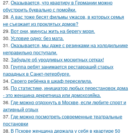
27.
Оказывается, что квартиру в Германии можно
обустроить буквально с помойки.
28.
А вас тоже бесят фильмы ужасов, в которых семья
не съезжает из проклятых домов?
29.
Вот они, минусы жить на берегу моря.
30.
Условие одно: без мата.
31.
Оказывается, мы даже с резинками на холодильнике
неправильно поступали.
32.
Забудьте об уродливых москитных сетках!
33.
Группа ребят занимается реставраций старых
парадных в Санкт-петербурге.
34.
Своего ребёнка в шкаф переселила.
35.
По статистике, инициатор любых перестановок дома
- это женщина декретница или домохозяйка.
36.
Где можно отдохнуть в Москве, если любите спорт и
активный отдых
37.
Где можно посмотреть современные театральные
постановки
38.
В Пскове женщина держала у себя в квартире 50