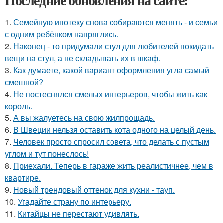
Последние обновления на сайте:
1.
Семейную ипотеку снова собираются менять - и семьи
с одним ребёнком напряглись.
2.
Наконец - то придумали стул для любителей покидать
вещи на стул, а не складывать их в шкаф.
3.
Как думаете, какой вариант оформления угла самый
смешной?
4.
Не постеснялся смелых интерьеров, чтобы жить как
король.
5.
А вы жалуетесь на свою жилпрощадь.
6.
В Швеции нельзя оставить кота одного на целый день.
7.
Человек просто спросил совета, что делать с пустым
углом и тут понеслось!
8.
Приехали. Теперь в гараже жить реалистичнее, чем в
квартире.
9.
Новый трендовый оттенок для кухни - тауп.
10.
Угадайте страну по интерьеру.
11.
Китайцы не перестают удивлять.