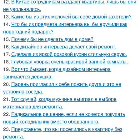
12.
В Китае сотрудникам раздают квартиры, лишь бы они
не увольнялись.
13.
Какие бы из этих мелочей вы себе домой захотели?
14.
Что бы из предмета интерьера вы бы вручили как
новогодний подарок?
15.
Почему бы не сделать дом в доме?
16.
Как дизайнер интерьера делает свой ремонт.
17.
Сделала из яркой розовой кухни стильную серую.
18.
Глубокая уборка очень красивой ванной комнаты.
19.
Вот что бывает, когда дизайном интерьера
занимается девушка.
20.
Парень пригласил к себе пожить друга и это не
устроило соседа.
21.
Тот случай, когда мужчина выиграл в выборе
материалов для ремонта.
22.
Радикальное решение, если не хочется покупать
новый холодильник вместо ободранного.
23.
Представьте, что вы поселились в квартиру без
ремонта.