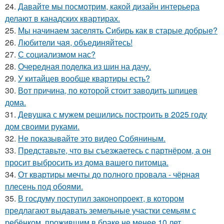
24.
Давайте мы посмотрим, какой дизайн интерьера
делают в канадских квартирах.
25.
Мы начинаем заселять Сибирь как в старые добрые?
26.
Любители чая, объединяйтесь!
27.
С социализмом нас?
28.
Очередная поделка из шин на дачу.
29.
У китайцев вообще квартиры есть?
30.
Вот причина, по которой стоит заводить шпицев
дома.
31.
Девушка с мужем решились построить в 2025 году
дом своими руками.
32.
Не показывайте это видео Собяниным.
33.
Представьте, что вы съезжаетесь с партнёром, а он
просит выбросить из дома вашего питомца.
34.
От квартиры мечты до полного провала - чёрная
плесень под обоями.
35.
В госдуму поступил законопроект, в котором
предлагают выдавать земельные участки семьям с
ребёнком, прожившим в браке не менее 10 лет.