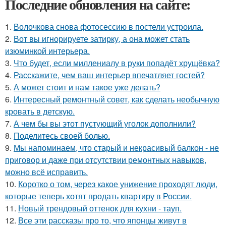
Последние обновления на сайте:
1.
Волочкова снова фотосессию в постели устроила.
2.
Вот вы игнорируете затирку, а она может стать
изюминкой интерьера.
3.
Что будет, если миллениалу в руки попадёт хрущёвка?
4.
Расскажите, чем ваш интерьер впечатляет гостей?
5.
А может стоит и нам такое уже делать?
6.
Интересный ремонтный совет, как сделать необычную
кровать в детскую.
7.
А чем бы вы этот пустующий уголок дополнили?
8.
Поделитесь своей болью.
9.
Мы напоминаем, что старый и некрасивый балкон - не
приговор и даже при отсутствии ремонтных навыков,
можно всё исправить.
10.
Коротко о том, через какое унижение проходят люди,
которые теперь хотят продать квартиру в России.
11.
Новый трендовый оттенок для кухни - тауп.
12.
Все эти рассказы про то, что японцы живут в