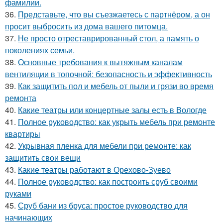
фамилии.
36.
Представьте, что вы съезжаетесь с партнёром, а он
просит выбросить из дома вашего питомца.
37.
Не просто отреставрированный стол, а память о
поколениях семьи.
38.
Основные требования к вытяжным каналам
вентиляции в топочной: безопасность и эффективность
39.
Как защитить пол и мебель от пыли и грязи во время
ремонта
40.
Какие театры или концертные залы есть в Вологде
41.
Полное руководство: как укрыть мебель при ремонте
квартиры
42.
Укрывная пленка для мебели при ремонте: как
защитить свои вещи
43.
Какие театры работают в Орехово-Зуево
44.
Полное руководство: как построить сруб своими
руками
45.
Сруб бани из бруса: простое руководство для
начинающих