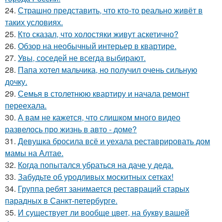
24.
Страшно представить, что кто-то реально живёт в
таких условиях.
25.
Кто сказал, что холостяки живут аскетично?
26.
Обзор на необычный интерьер в квартире.
27.
Увы, соседей не всегда выбирают.
28.
Папа хотел мальчика, но получил очень сильную
дочку.
29.
Семья в столетнюю квартиру и начала ремонт
переехала.
30.
А вам не кажется, что слишком много видео
развелось про жизнь в авто - доме?
31.
Девушка бросила всё и уехала реставрировать дом
мамы на Алтае.
32.
Когда попытался убраться на даче у деда.
33.
Забудьте об уродливых москитных сетках!
34.
Группа ребят занимается реставраций старых
парадных в Санкт-петербурге.
35.
И существует ли вообще цвет, на букву вашей