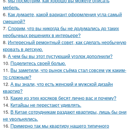
5.
Мы посмотрим, как хорошо вы можете описать
мебель.
6.
Как думаете, какой вариант оформления угла самый
смешной?
7.
Спорим, что вы никогда бы не додумались до таких
необычных решениях в интерьере?
8.
Интересный ремонтный совет, как сделать необычную
кровать в детскую.
9.
А чем бы вы этот пустующий уголок дополнили?
10.
Поделитесь своей болью.
11.
Вы заметили, что рынок съёма стал совсем уж каким-
то сложным?
12.
А вы знали, что есть женский и мужской дизайн
квартир?
13.
Какие из этих косяков бесят лично вас и почему?
14.
Китайцы не перестают удивлять.
15.
В Китае сотрудникам раздают квартиры, лишь бы они
не увольнялись.
16.
Примерно так мы квартиру нашего типичного