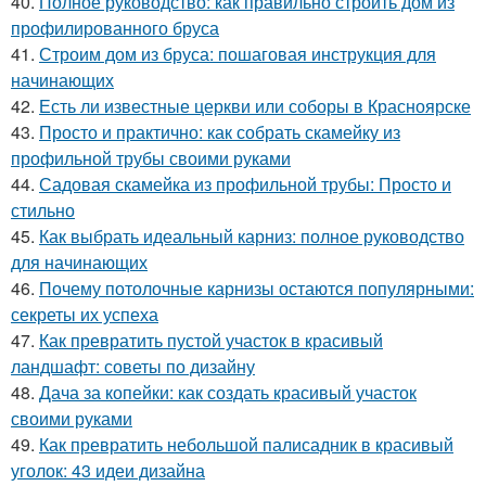
40.
Полное руководство: как правильно строить дом из
профилированного бруса
41.
Строим дом из бруса: пошаговая инструкция для
начинающих
42.
Есть ли известные церкви или соборы в Красноярске
43.
Просто и практично: как собрать скамейку из
профильной трубы своими руками
44.
Садовая скамейка из профильной трубы: Просто и
стильно
45.
Как выбрать идеальный карниз: полное руководство
для начинающих
46.
Почему потолочные карнизы остаются популярными:
секреты их успеха
47.
Как превратить пустой участок в красивый
ландшафт: советы по дизайну
48.
Дача за копейки: как создать красивый участок
своими руками
49.
Как превратить небольшой палисадник в красивый
уголок: 43 идеи дизайна