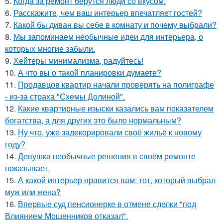
5.
Когда за ремонт берутся люди со вкусом.
6.
Расскажите, чем ваш интерьер впечатляет гостей?
7.
Какой бы диван вы себе в комнату и почему выбрали?
8.
Мы запоминаем необычные идеи для интерьера, о
которых многие забыли.
9.
Хейтеры минимализма, радуйтесь!
10.
А что вы о такой планировки думаете?
11.
Продавцов квартир начали проверять на полиграфе
- из-за страха "Схемы Долиной".
12.
Какие квартирные изыски казались вам показателем
богатства, а для других это было нормальным?
13.
Ну что, уже задекорировали своё жильё к новому
году?
14.
Девушка необычные решения в своём ремонте
показывает.
15.
А какой интерьер нравится вам: тот, который выбрал
муж или жена?
16.
Впервые суд пенсионерке в отмене сделки "под
Влиянием Мошенников отказал".