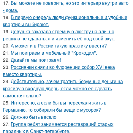
17.
Вы можете не поверить, но это интерьер внутри авто
- дома.
18.
В первую очередь люди функциональные и удобные
квартиры выбирают.
19.
Девушка заказала стрёмную люстру на али, но
решила не сдаваться и изменить её под свой вкус.
20.
А может и в России такую практику ввести?
21.
Мы поиграем в мебельный "Крокодил".
22.
Давайте мы поиграем!
23.
Россиянки сняли во Флоренции собор XVI века
вместо квартиры.
24.
Действительно, зачем тратить безумные деньги на
красивую входную дверь, если можно её сделать
самостоятельно?
25.
Интересно, а если бы вы переехали жить в
Германию, то собирали бы вещи с мусорок?
26.
Должно быть весело!
27.
Группа ребят занимается реставраций старых
парадных в Санкт-петербурге.