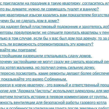
с пригласили на праздник в такую квартирку, согласитесь и
что вы думаете: нужно ли совмещать туалет и ванную?
кие квартирные изыски казались вам показателем богатств
чему бы не сделать дом в доме?
гда надоел белый пластиковый подоконник и захотелось до
елторы предупредили: не спешите покупать квартиры у пе
лько в том случае, если бы у вас был дом под аренду, то за
есть ли возможность отремонтировать эту комнату?
вайте мы поиграем!
стройщикам разрешили откладывать сдачу домов.
почему застройщики не могут сразу же сделать красивый р
па хотел мальчика, но получил очень сильную дочку.
тересно посмотреть, какие ремонты делают более обеспече
 показывайте это видео Собяниным.
реезд в новую квартиру - это важный и ответственный про
огие для "Аромата Чистоты" используют одеколоны для меб
ветуем почитать истории в первом комментарии от группы.
жность вентиляции для безопасной работы газового котла
ды и особенности утилизации грунта после земляных работ