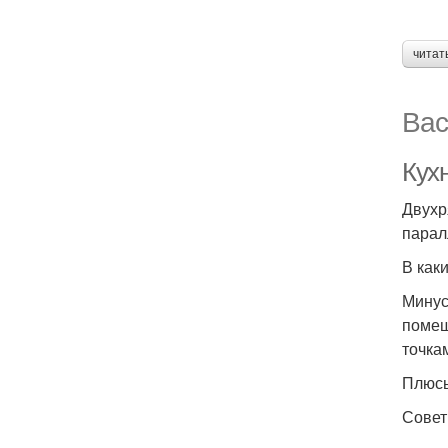
читат
Вас
Кухн
Двухр
парал
В как
Минус
помещ
точка
Плюсы
Совет