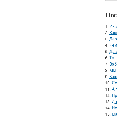
Пос
1.
Ихв
2.
Как
3.
Дер
4.
Рем
5.
Дав
6.
Тот
7.
Заб
8.
Мы 
9.
Каж
10.
Се
11.
А 
12.
Пр
13.
До
14.
Не
15.
Ма