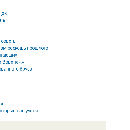
одов
еты
е советы
 нам роскошь прошлого
чинающих
о Воронежу
ованного бруса
во
которые вас удивят
язь