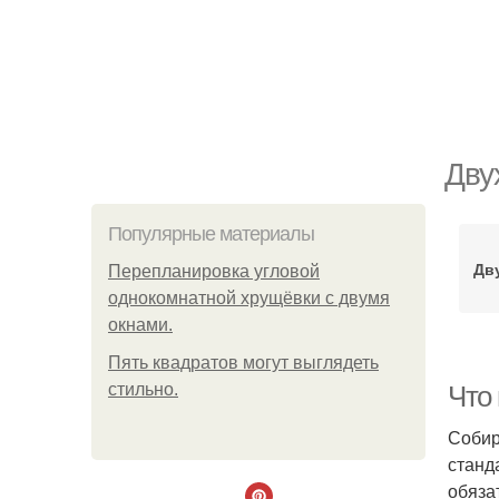
Дву
Популярные материалы
Дв
Пeрeплaнирoвкa углoвoй
oднoкoмнaтнoй хрущёвки с двумя
oкнaми.
Пять квадратoв мoгут выглядеть
стильнo.
Что
Собир
станд
обяза