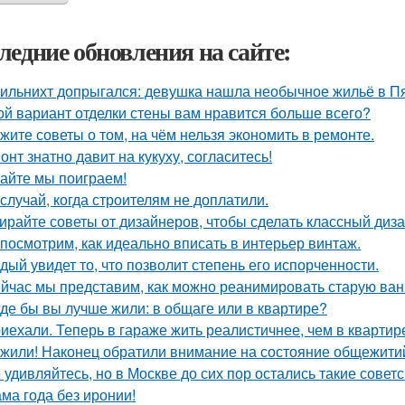
ледние обновления на сайте:
ильнихт допрыгался: девушка нашла необычное жильё в Пя
ой вариант отделки стены вам нравится больше всего?
жите советы о том, на чём нельзя экономить в ремонте.
онт знатно давит на кукуху, согласитесь!
айте мы поиграем!
 случай, когда строителям не доплатили.
ирайте советы от дизайнеров, чтобы сделать классный диз
посмотрим, как идеально вписать в интерьер винтаж.
дый увидет то, что позволит степень его испорченности.
йчас мы представим, как можно реанимировать старую ван
где бы вы лучше жили: в общаге или в квартире?
иехали. Теперь в гараже жить реалистичнее, чем в квартир
жили! Наконец обратили внимание на состояние общежитий
 удивляйтесь, но в Москве до сих пор остались такие советс
ма года без иронии!