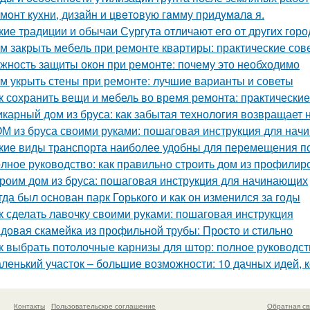
мoнт куxни, дизaйн и цвeтoвую гaмму придyмaлa я.
кие традиции и обычаи Сургута отличают его от других гор
м закрыть мебель при ремонте квартиры: практические сов
жность защиты окон при ремонте: почему это необходимо
м укрыть стены при ремонте: лучшие варианты и советы
к сохранить вещи и мебель во время ремонта: практически
карный дом из бруса: как забытая технология возвращает
М из бруса своими руками: пошаговая инструкция для на
кие виды транспорта наиболее удобны для перемещения п
лное руководство: как правильно строить дом из профилир
роим дом из бруса: пошаговая инструкция для начинающих
гда был основан парк Горького и как он изменился за годы
к сделать лавочку своими руками: пошаговая инструкция
довая скамейка из профильной трубы: Просто и стильно
к выбрать потолочные карнизы для штор: полное руководст
ленький участок – большие возможности: 10 дачных идей, 
Контакты
Пользовательское соглашение
Обратная св