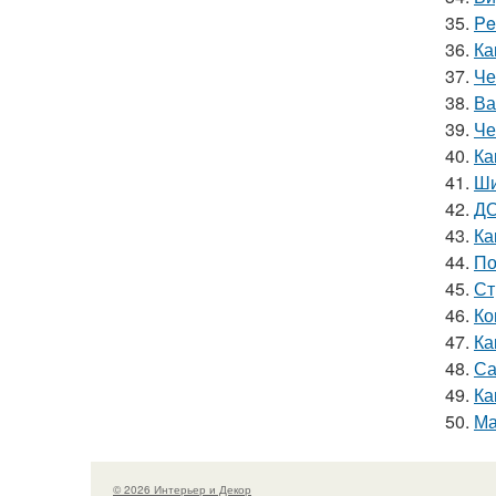
35.
Pe
36.
Ка
37.
Че
38.
Ва
39.
Че
40.
Ка
41.
Ши
42.
ДО
43.
Ка
44.
По
45.
Ст
46.
Ко
47.
Ка
48.
Са
49.
Ка
50.
Ма
© 2026 Интерьер и Декор