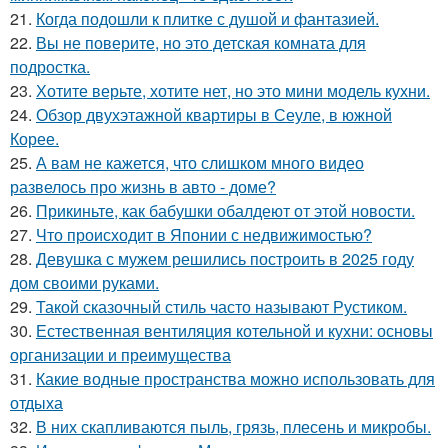
21.
Когда подошли к плитке с душой и фантазией.
22.
Вы не поверите, но это детская комната для
подростка.
23.
Хотите верьте, хотите нет, но это мини модель кухни.
24.
Обзор двухэтажной квартиры в Сеуле, в южной
Корее.
25.
А вам не кажется, что слишком много видео
развелось про жизнь в авто - доме?
26.
Прикиньте, как бабушки обалдеют от этой новости.
27.
Что происходит в Японии с недвижимостью?
28.
Девушка с мужем решились построить в 2025 году
дом своими руками.
29.
Такой сказочный стиль часто называют Рустиком.
30.
Естественная вентиляция котельной и кухни: основы
организации и преимущества
31.
Какие водные пространства можно использовать для
отдыха
32.
В них скапливаются пыль, грязь, плесень и микробы.