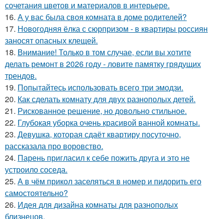
сочетания цветов и материалов в интерьере.
16.
А у вас была своя комната в доме родителей?
17.
Новогодняя ёлка с сюрпризом - в квартиры россиян
заносят опасных клещей.
18.
Внимание! Только в том случае, если вы хотите
делать ремонт в 2026 году - ловите памятку грядущих
трендов.
19.
Попытайтесь использовать всего три эмодзи.
20.
Как сделать комнату для двух разнополых детей.
21.
Рискованное решение, но довольно стильное.
22.
Глубокая уборка очень красивой ванной комнаты.
23.
Девушка, которая сдаёт квартиру посуточно,
рассказала про воровство.
24.
Парень пригласил к себе пожить друга и это не
устроило соседа.
25.
А в чём прикол заселяться в номер и пидорить его
самостоятельно?
26.
Идея для дизайна комнаты для разнополых
близнецов.