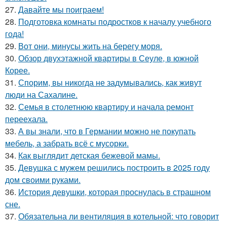
27.
Давайте мы поиграем!
28.
Подготовка комнаты подростков к началу учебного
года!
29.
Вот они, минусы жить на берегу моря.
30.
Обзор двухэтажной квартиры в Сеуле, в южной
Корее.
31.
Спорим, вы никогда не задумывались, как живут
люди на Сахалине.
32.
Семья в столетнюю квартиру и начала ремонт
переехала.
33.
А вы знали, что в Германии можно не покупать
мебель, а забрать всё с мусорки.
34.
Как выглядит детская бежевой мамы.
35.
Девушка с мужем решились построить в 2025 году
дом своими руками.
36.
История девушки, которая проснулась в страшном
сне.
37.
Обязательна ли вентиляция в котельной: что говорит