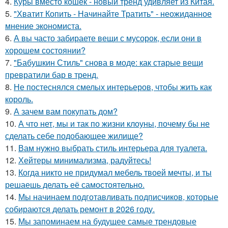
4.
Куры вместо кошек - новый тренд удивляет из Китая.
5.
"Хватит Копить - Начинайте Тратить" - неожиданное
мнение экономиста.
6.
А вы часто забираете вещи с мусорок, если они в
хорошем состоянии?
7.
"Бабушкин Стиль" снова в моде: как старые вещи
превратили бар в тренд.
8.
Не постеснялся смелых интерьеров, чтобы жить как
король.
9.
А зачем вам покупать дом?
10.
А что нет, мы и так по жизни клоуны, почему бы не
сделать себе подобающее жилище?
11.
Вам нужно выбрать стиль интерьера для туалета.
12.
Хейтеры минимализма, радуйтесь!
13.
Когда никто не придумал мебель твоей мечты, и ты
решаешь делать её самостоятельно.
14.
Мы начинаем подготавливать подписчиков, которые
собираются делать ремонт в 2026 году.
15.
Мы запоминаем на будущее самые трендовые