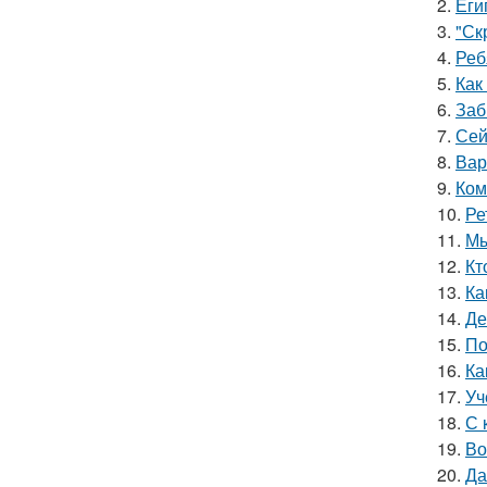
2.
Еги
3.
"Ск
4.
Реб
5.
Как
6.
Заб
7.
Сей
8.
Вар
9.
Ком
10.
Ре
11.
Мы
12.
Кт
13.
Ка
14.
Де
15.
По
16.
Ка
17.
Уч
18.
С 
19.
Во
20.
Да