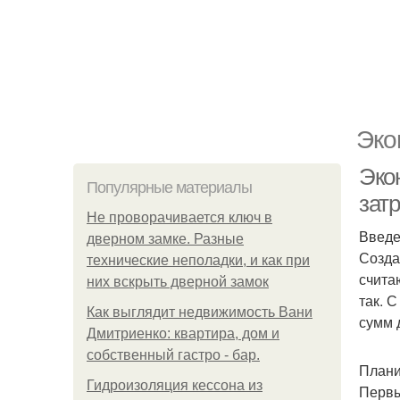
Эко
Эко
Популярные материалы
затр
Не проворачивается ключ в
Введ
дверном замке. Разные
Созда
технические неполадки, и как при
счита
них вскрыть дверной замок
так. 
Как выглядит недвижимость Вани
сумм 
Дмитриенко: квартира, дом и
собственный гастро - бар.
Плани
Гидроизоляция кессона из
Первы