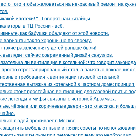
есто того чтобы жаловаться на некрасивый ремонт на кухне
тся.
икакой ипотеки! " - Говорят нам китайцы.
калаторы в ТЦ России - всё.
икиньте, как бабушки обалдеют от этой новости.
е варианты так то хороши, но по своему.
т такие развлечения у детей раньше были!
к выглядит сейчас современный дизайн санузлов.
язательна ли вентиляция в котельной: что говорит законод
 просто отреставрированный стол, а память о поколениях с
новные требования к вентиляции газовой котельной
тественная вытяжка из котельной в частном доме: принцип
олько стоит простейшая вентиляция для газовой плиты: по
кие легенды и мифы связаны с историей Арзамаса
лые, чёрные или коричневые двери - это классика, и боль
учайно.
олько людей проживает в Москве
к защитить мебель от пыли и грязи: советы по использован
жность защиты окон при ремонте: почему это необходимо