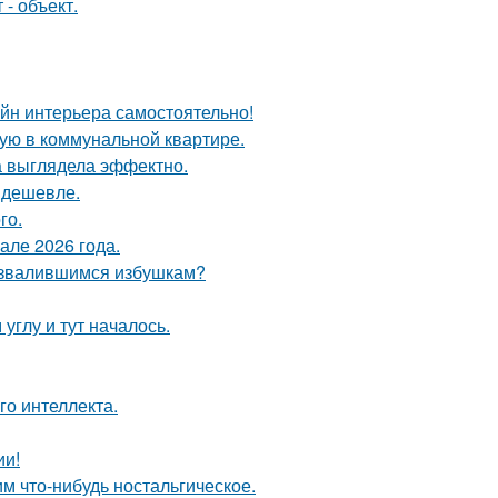
- объект.
айн интерьера самостоятельно!
ую в коммунальной квартире.
а выглядела эффектно.
т дешевле.
го.
але 2026 года.
развалившимся избушкам?
углу и тут началось.
о интеллекта.
ии!
м что-нибудь ностальгическое.