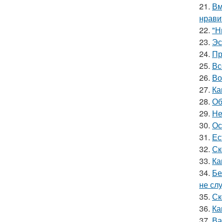
21.
Вм
нрави
22.
"Н
23.
Эс
24.
Пр
25.
Вс
26.
Во
27.
Ка
28.
Об
29.
Не
30.
Ос
31.
Ес
32.
Ск
33.
Ка
34.
Бе
не сл
35.
Ск
36.
Ка
37.
Ва