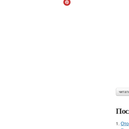
читат
Пос
1.
Ото