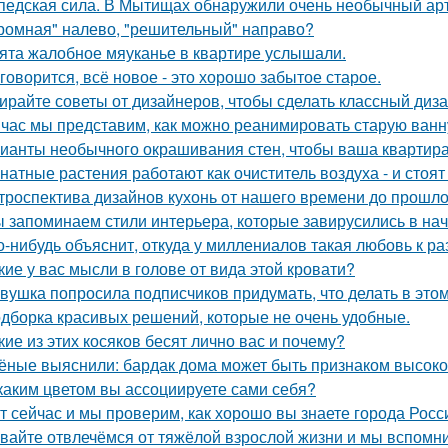
педская сила. В Мытищах обнаружили очень необычный арт 
ромная" налево, "решительный" направо?
ята жалобное мяуканье в квартире услышали.
 говорится, всё новое - это хорошо забытое старое.
ирайте советы от дизайнеров, чтобы сделать классный диз
час мы представим, как можно реанимировать старую ванн
ианты необычного окрашивания стен, чтобы ваша квартир
натные растения работают как очиститель воздуха - и стоя
троспектива дизайнов кухонь от нашего времени до прошло
 запоминаем стили интерьера, которые завирусились в нач
о-нибудь объяснит, откуда у миллениалов такая любовь к 
кие у вас мысли в голове от вида этой кровати?
вушка попросила подписчиков придумать, что делать в этом 
дборка красивых решений, которые не очень удобные.
кие из этих косяков бесят лично вас и почему?
ёные выяснили: бардак дома может быть признаком высоког
каким цветом вы ассоциируете сами себя?
т сейчас и мы проверим, как хорошо вы знаете города Росс
вайте отвлечёмся от тяжёлой взрослой жизни и мы вспомни