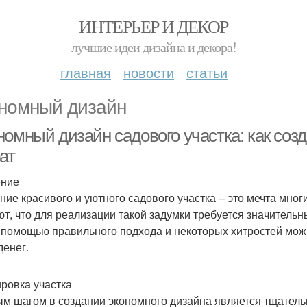
ИНТЕРЬЕР И ДЕКОР
лучшие идеи дизайна и декора!
главная
новости
статьи
номный дизайн
номный дизайн садового участка: как соз
ат
ение
ние красивого и уютного садового участка – это мечта мно
ют, что для реализации такой задумки требуется значительн
С помощью правильного подхода и некоторых хитростей мож
денег.
ровка участка
м шагом в создании экономного дизайна является тщательн