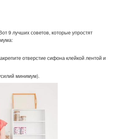
Вот 9 лучших советов, которые упростят
имума:
 Закрепите отверстие сифона клейкой лентой и
усилий минимум).