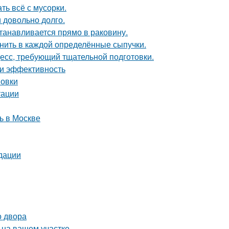
ть всё с мусорки.
и довольно долго.
танавливается прямо в раковину.
анить в каждой определённые сыпучки.
цесс, требующий тщательной подготовки.
 и эффективность
новки
тации
ь в Москве
дации
о двора
 на вашем участке