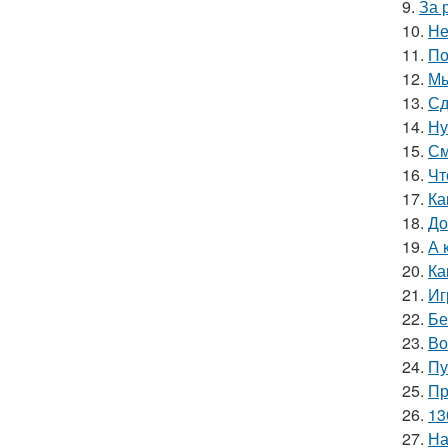
9.
За 
10.
Не
11.
По
12.
Мы
13.
Сд
14.
Ну
15.
См
16.
Чт
17.
Ка
18.
До
19.
А 
20.
Ка
21.
Иг
22.
Бе
23.
Во
24.
Пу
25.
Пр
26.
13
27.
На