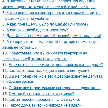
4.
"Платёжки Готовят Новый Сюрприз" коммуналка
может подорожать ещё сильнее в ближайшие годы.
5.
Какие решения из пинтерест кажутся красивыми, но
на самом деле не удобны.
6.
А как, по-вашему, было лучше: до или после?
7.
А как вы к такой идее относитесь?
8.
Давайте заглянем в милый зимний домик типа дачи!
9.
А говорили, что в маленькой квартире нормальную
жизнь не устроишь.
10.
Представьте, что вы снимаете квартирку на
несколько дней, а там такой ремонт.
11.
Без чего, как вы считаете, невозможно жить в доме?
12.
Как вы относитесь к идее завести две кухни?
13.
Вы не поверите, но в этом дворце живёт не депутат,
а обычная семья.
14.
Сейчас все строительные материалы подорожали.
15.
Смогли бы вы жить в таком домике?
16.
Как интересно оформить чулан в кухне.
17.
Такого дома вы точно никогда не видели.