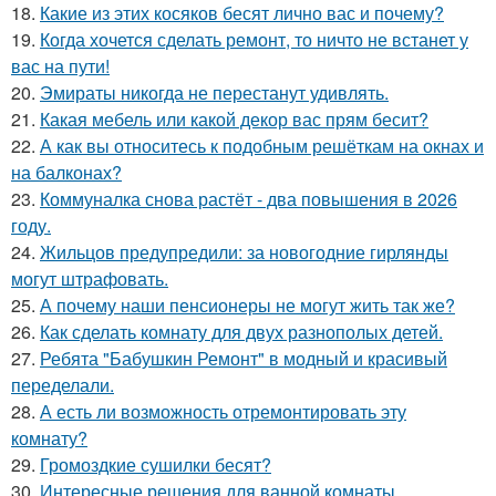
18.
Какие из этих косяков бесят лично вас и почему?
19.
Когда хочется сделать ремонт, то ничто не встанет у
вас на пути!
20.
Эмираты никогда не перестанут удивлять.
21.
Какая мебель или какой декор вас прям бесит?
22.
А как вы относитесь к подобным решёткам на окнах и
на балконах?
23.
Коммуналка снова растёт - два повышения в 2026
году.
24.
Жильцов предупредили: за новогодние гирлянды
могут штрафовать.
25.
А почему наши пенсионеры не могут жить так же?
26.
Как сделать комнату для двух разнополых детей.
27.
Ребята "Бабушкин Ремонт" в модный и красивый
переделали.
28.
А есть ли возможность отремонтировать эту
комнату?
29.
Громоздкие сушилки бесят?
30.
Интересные решения для ванной комнаты.