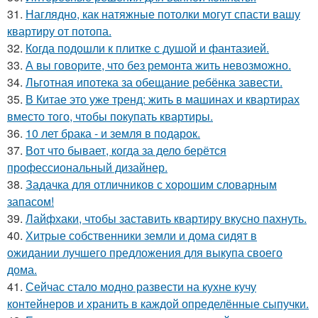
31.
Наглядно, как натяжные потолки могут спасти вашу
квартиру от потопа.
32.
Когда подошли к плитке с душой и фантазией.
33.
А вы говорите, что без ремонта жить невозможно.
34.
Льготная ипотека за обещание ребёнка завести.
35.
В Китае это уже тренд: жить в машинах и квартирах
вместо того, чтобы покупать квартиры.
36.
10 лет брака - и земля в подарок.
37.
Вот что бывает, когда за дело берётся
профессиональный дизайнер.
38.
Задачка для отличников с хорошим словарным
запасом!
39.
Лайфхаки, чтобы заставить квартиру вкусно пахнуть.
40.
Хитрые собственники земли и дома сидят в
ожидании лучшего предложения для выкупа своего
дома.
41.
Сейчас стало модно развести на кухне кучу
контейнеров и хранить в каждой определённые сыпучки.