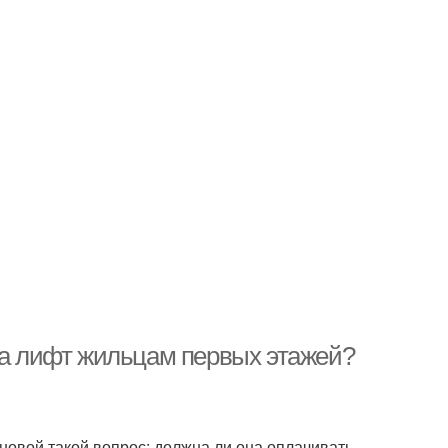
 за лифт жильцам первых этажей?
овой такой вопрос: должна ли она оплачивать