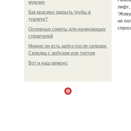
мужчин
лифт,
Как красиво закрыть трубы в
“Живу
туалете?
не по
спрос
Основные советы для начинающих
строителей
Можно ли есть арбуз после селедки.
Селедка с арбузом или тортом
Boт и наш ремoнт.