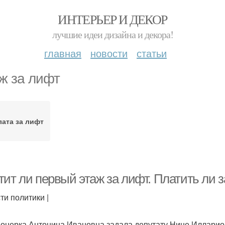
ИНТЕРЬЕР И ДЕКОР
лучшие идеи дизайна и декора!
главная
новости
статьи
ж за лифт
лата за лифт
тит ли первый этаж за лифт. Платить ли
ти политики |
онерка Антонина Ивановна задала депутату Нине Илларион