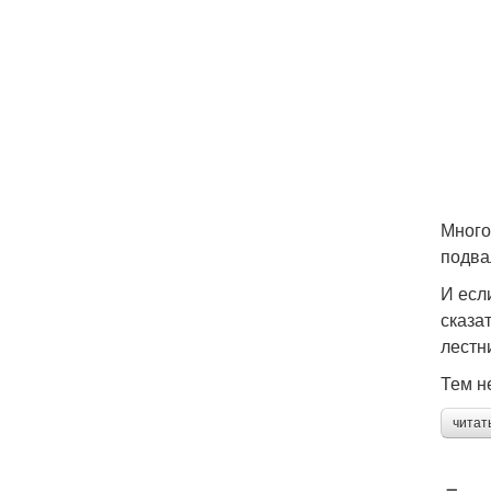
Много
подва
И есл
сказа
лестн
Тем н
читат