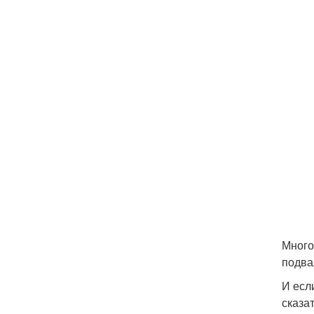
Много
подва
И есл
сказа