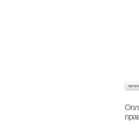
читат
Опл
пра