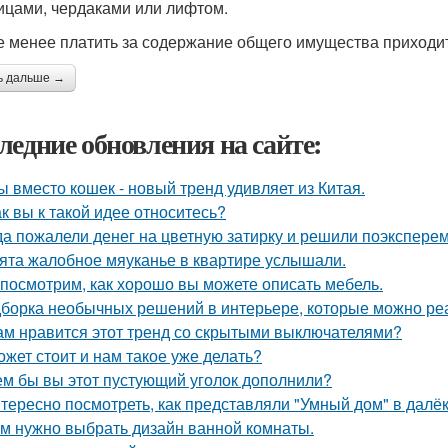
ицами, чердаками или лифтом.
е менее платить за содержание общего имущества приходи
ь дальше →
ледние обновления на сайте:
ы вместо кошек - новый тренд удивляет из Китая.
ак вы к такой идее относитесь?
да пожалели денег на цветную затирку и решили поэкспер
ята жалобное мяуканье в квартире услышали.
посмотрим, как хорошо вы можете описать мебель.
борка необычных решений в интерьере, которые можно реа
ам нравится этот тренд со скрытыми выключателями?
ожет стоит и нам такое уже делать?
ем бы вы этот пустующий уголок дополнили?
тересно посмотреть, как представляли "Умный дом" в далё
м нужно выбрать дизайн ванной комнаты.