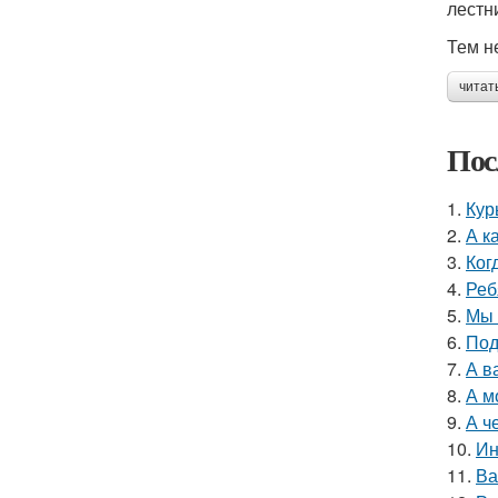
лестн
Тем н
читат
Пос
1.
Кур
2.
А к
3.
Ког
4.
Реб
5.
Мы 
6.
Под
7.
А в
8.
А м
9.
А ч
10.
Ин
11.
Ва