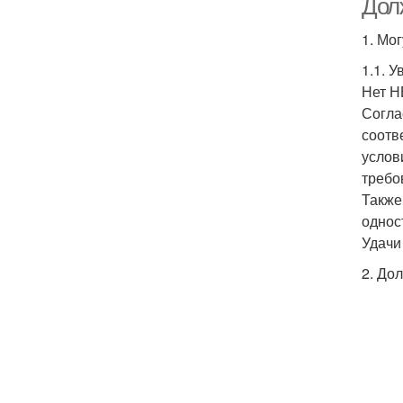
Дол
1. Мо
1.1. 
Нет НЕ
Согла
соотв
услов
требо
Также
однос
Удачи
2. До