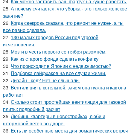
24.
Как можно заставить ваш фартук на кухне работать.
25.
А почему считается, что уборка - это только женское
занятие?
26.
Когда свекровь сказала, что ремонт не нужен, а ты
всё равно сделала.
27.
130 малых городов России под угрозой
исчезновения.
28.
Мозги в честь первого сентября разомнём.
29.
Как из старого фонда сделать конфетку!
30.
Что происходит в Японии с недвижимостью?
31.
Подборка лайфхаков на все случаи жизни.
32.
Дизайн - код? Нет не слышали.
33.
Вентиляция в котельной: зачем она нужна и как она
работает
34.
Сколько стоит простейшая вентиляция для газовой
плиты: подробный расчет
35.
Любишь квартиры в новостройках, люби и
штормовой ветер во дворе.
36.
Есть ли особенные места для романтических встреч