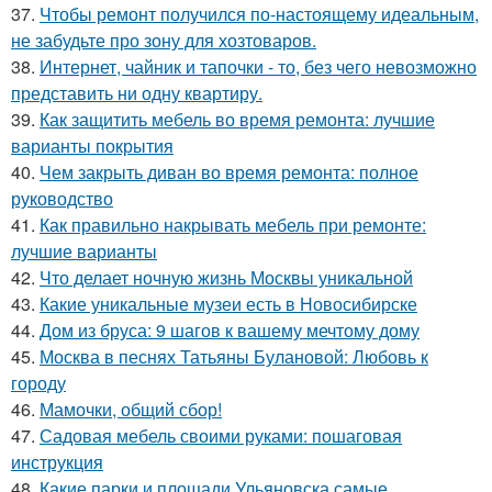
37.
Чтобы ремонт получился по-настоящему идеальным,
не забудьте про зону для хозтоваров.
38.
Интернет, чайник и тапочки - то, без чего невозможно
представить ни одну квартиру.
39.
Как защитить мебель во время ремонта: лучшие
варианты покрытия
40.
Чем закрыть диван во время ремонта: полное
руководство
41.
Как правильно накрывать мебель при ремонте:
лучшие варианты
42.
Что делает ночную жизнь Москвы уникальной
43.
Какие уникальные музеи есть в Новосибирске
44.
Дом из бруса: 9 шагов к вашему мечтому дому
45.
Москва в песнях Татьяны Булановой: Любовь к
городу
46.
Мамочки, общий сбор!
47.
Садовая мебель своими руками: пошаговая
инструкция
48.
Какие парки и площади Ульяновска самые