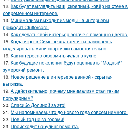
12.
Как будет выглядить наш, скрепный, ковёр на стене в
современном интерьере.
13.
Минимализм выходит из моды - в интерьеры
приходит Cluttercore.
14.
Как сделать свой интерьер богаче с помощью цветов.
15.
Когда игры в Симс не хватает и ты начинаешь
моделировать мини квартирки самостоятельно.
16.
Как интересно оформить чулан в кухне.
17.
Как будущие поколения будут оценивать "Модный"
зумерский ремонт.
18.
Новое решение в интерьере ванной - скрытая
вытяжка.
19.
А действительно, почему минимализм стал таким
популярным?
20.
Спасибо Долиной за это!
21.
Мы напоминаем, что до нового года совсем немного!
22.
Новый год не за горами!
23.
Происходит бабулинг ремонта.