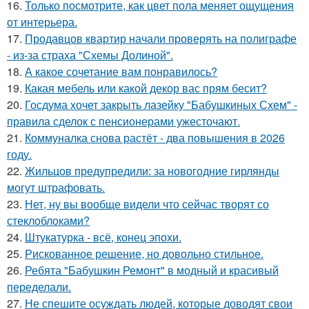
16.
Только посмотрите, как цвет пола меняет ощущения
от интерьера.
17.
Продавцов квартир начали проверять на полиграфе
- из-за страха "Схемы Долиной".
18.
А какое сочетание вам понравилось?
19.
Какая мебель или какой декор вас прям бесит?
20.
Госдума хочет закрыть лазейку "Бабушкиных Схем" -
правила сделок с пенсионерами ужесточают.
21.
Коммуналка снова растёт - два повышения в 2026
году.
22.
Жильцов предупредили: за новогодние гирлянды
могут штрафовать.
23.
Нет, ну вы вообще видели что сейчас творят со
стеклоблоками?
24.
Штукатурка - всё, конец эпохи.
25.
Рискованное решение, но довольно стильное.
26.
Ребята "Бабушкин Ремонт" в модный и красивый
переделали.
27.
Не спешите осуждать людей, которые доводят свои