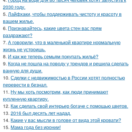
2030 году.
5.
Лайфхаки, чтобы поддерживать чистоту и красоту в
вашем жилье.
6.
Признавайтесь, какие цвета стен вас прям
раздражают?
7.
А говорили, что в маленькой квартире нормальную
жизнь не устроишь.
8.
И как же теперь семьям покупать жильё?
9.
Когда не пошла на поводу у трендов и решила сделать
ванную для души.
10.
Сделки с недвижимостью в России хотят полностью
перевести в безнал.
11.
Ну мы хоть посмотрим, как люди принимают
купленную квартиру.
12.
Как сделать свой интерьер богаче с помощью цветов.
13.
2016 был десять лет надад.
14.
Какие у вас мысли в голове от вида этой кровати?
15.
Мама года без иронии!