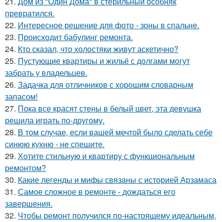
21.
Дом из "Один Дома" в стерильный особняк
превратился.
22.
Интересное решение для фото - зоны в спальне.
23.
Происходит бабулинг ремонта.
24.
Кто сказал, что холостяки живут аскетично?
25.
Пустующие квартиры и жильё с долгами могут
забрать у владельцев.
26.
Задачка для отличников с хорошим словарным
запасом!
27.
Пока все красят стены в белый цвет, эта девушка
решила играть по-другому.
28.
В том случае, если вашей мечтой было сделать себе
синюю кухню - не спешите.
29.
Хотите стильную и квартиру с функциональным
ремонтом?
30.
Какие легенды и мифы связаны с историей Арзамаса
31.
Самое сложное в ремонте - дождаться его
завершения.
32.
Чтобы ремонт получился по-настоящему идеальным,