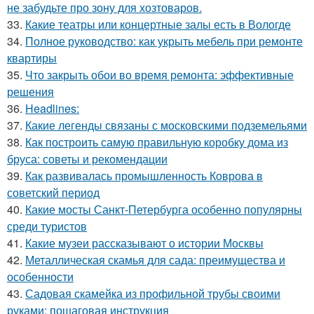
не забудьте про зону для хозтоваров.
33.
Какие театры или концертные залы есть в Вологде
34.
Полное руководство: как укрыть мебель при ремонте
квартиры
35.
Что закрыть обои во время ремонта: эффективные
решения
36.
Headlines:
37.
Какие легенды связаны с московскими подземельями
38.
Как построить самую правильную коробку дома из
бруса: советы и рекомендации
39.
Как развивалась промышленность Коврова в
советский период
40.
Какие мосты Санкт-Петербурга особенно популярны
среди туристов
41.
Какие музеи рассказывают о истории Москвы
42.
Металлическая скамья для сада: преимущества и
особенности
43.
Садовая скамейка из профильной трубы своими
руками: пошаговая инструкция