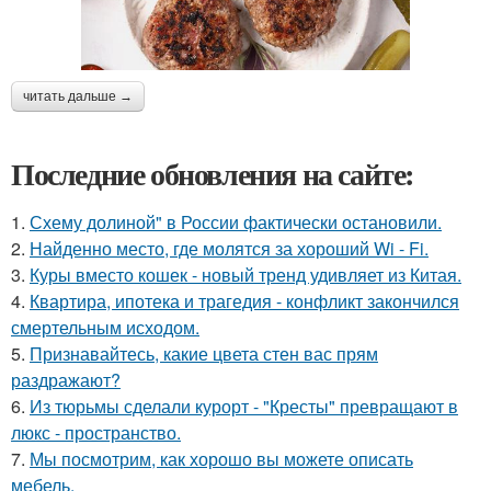
читать дальше →
Последние обновления на сайте:
1.
Схему долиной" в России фактически остановили.
2.
Найденно место, где молятся за хороший Wi - Fi.
3.
Куры вместо кошек - новый тренд удивляет из Китая.
4.
Квартира, ипотека и трагедия - конфликт закончился
смертельным исходом.
5.
Признавайтесь, какие цвета стен вас прям
раздражают?
6.
Из тюрьмы сделали курорт - "Кресты" превращают в
люкс - пространство.
7.
Мы посмотрим, как хорошо вы можете описать
мебель.