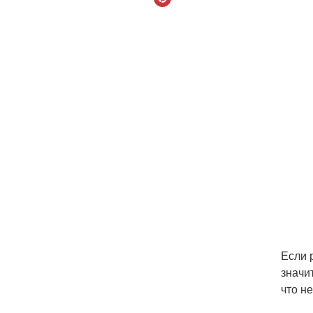
Если 
значи
что н