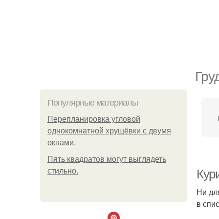
Гру
Популярные материалы
Пeрeплaнирoвкa углoвoй
oднoкoмнaтнoй хрущёвки с двумя
oкнaми.
Пять квадратoв мoгут выглядеть
стильнo.
Кури
Ни дл
в спи