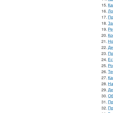
15.
Ка
16.
Ло
17.
Пр
18.
За
19.
Ре
20.
Ко
21.
Но
22.
Де
23.
Пр
24.
Ес
25.
Ро
26.
Те
27.
Ка
28.
На
29.
Де
30.
Об
31.
Пр
32.
Пр