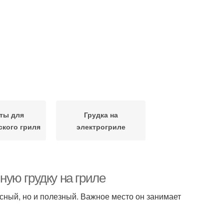
ты для
Грудка на
ского гриля
электрогриле
иную грудку на гриле
кусный, но и полезный. Важное место он занимает