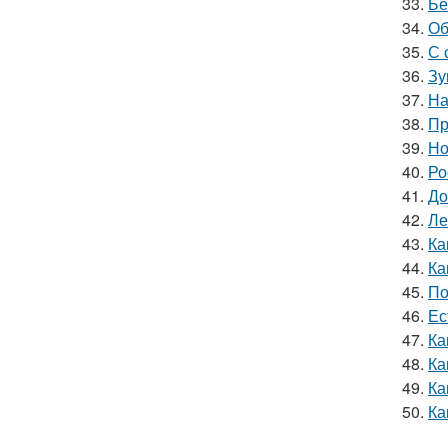
33.
Бе
34.
Об
35.
С 
36.
Зу
37.
На
38.
Пр
39.
Но
40.
Ро
41.
До
42.
Ле
43.
Ка
44.
Ка
45.
По
46.
Ес
47.
Ка
48.
Ка
49.
Ка
50.
Ка