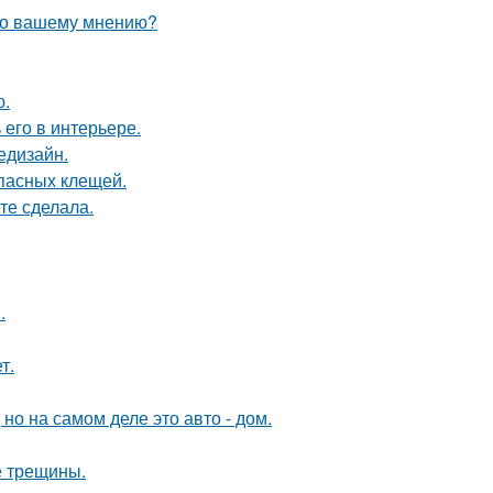
 по вашему мнению?
ю.
его в интерьере.
едизайн.
опасных клещей.
те сделала.
.
т.
 но на самом деле это авто - дом.
е трещины.