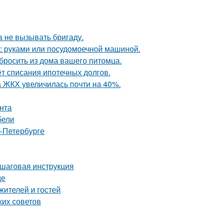
 не вызывать бригаду.
у: руками или посудомоечной машиной.
ыбросить из дома вашего питомца.
ёт списания ипотечных долгов.
а ЖКХ увеличилась почти на 40%.
нта
бели
т-Петербурге
ошаговая инструкция
де
жителей и гостей
ких советов