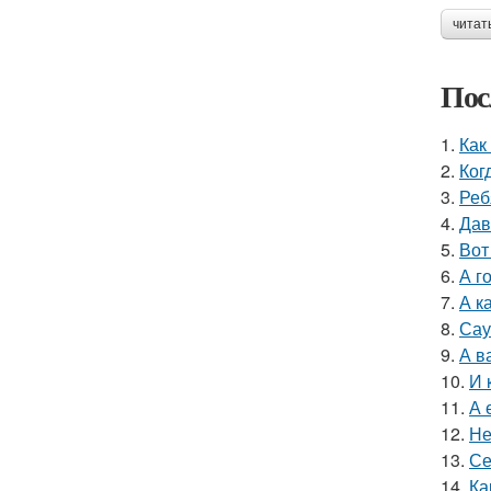
читат
Пос
1.
Как
2.
Ког
3.
Реб
4.
Дав
5.
Вот
6.
А г
7.
А к
8.
Сау
9.
А в
10.
И 
11.
А 
12.
Не
13.
Се
14.
Ка