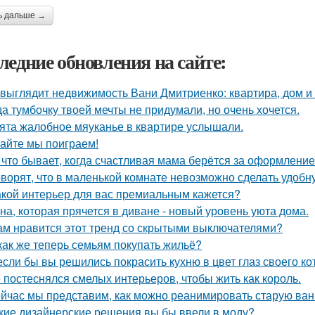
ь дальше →
ледние обновления на сайте:
 выглядит недвижимость Вани Дмитриенко: квартира, дом и 
да тумбочку твоей мечты не придумали, но очень хочется.
ята жалобное мяуканье в квартире услышали.
айте мы поиграем!
 что бывает, когда счастливая мама берётся за оформлени
оворят, что в маленькой комнате невозможно сделать удобн
акой интерьер для вас премиальным кажется?
на, которая прячется в диване - новый уровень уюта дома.
ам нравится этот тренд со скрытыми выключателями?
как же теперь семьям покупать жильё?
если бы вы решились покрасить кухню в цвет глаз своего ко
 постеснялся смелых интерьеров, чтобы жить как король.
йчас мы представим, как можно реанимировать старую ван
кие дизайнерские решения вы бы ввели в моду?