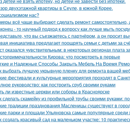
з детей не взять ипотеку, но детей не завести без ипотеки.
зор двухэтажной квартиры в Сеуле, в южной Корее.
социализмом нас?
меры всё чаще выбирают сделать ремонт самостоятельно, а
конец - то научный подход к вопросу как лучше мыть посуд
едставьте, что вы съезжаетесь с партнёром, а он просит в
вая инициатива предлагает поощрять семьи с детьми за сч
ст оказался чувствительным: в некоторых регионах плата з
стопримечательности Кирова: что посмотреть в первые
гкие и Надежные Способы Закрыть Мебель На Время Ремо
к выбрать лучшую укрывную пленку для ремонта вашей ме
кие фестивали и культурные мероприятия проходят в Санк
лное руководство: как построить сруб своими руками
ть ли известные церкви или соборы в Красноярске
к сделать скамейку из профильной трубы своими руками: п
кие традиции празднования Масленицы существуют в горо
кие парки и площади Ульяновска самые популярные среди 
к создать красивый сад на маленьком участке: 10 практичес