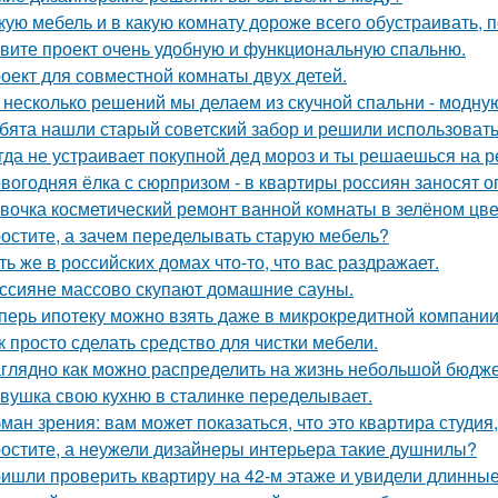
кую мебель и в какую комнату дороже всего обустраивать,
вите проект очень удобную и функциональную спальню.
оект для совместной комнаты двух детей.
 несколько решений мы делаем из скучной спальни - модну
бята нашли старый советский забор и решили использовать 
гда не устраивает покупной дед мороз и ты решаешься на р
вогодняя ёлка с сюрпризом - в квартиры россиян заносят 
вочка косметический ремонт ванной комнаты в зелёном цве
остите, а зачем переделывать старую мебель?
ть же в российских домах что-то, что вас раздражает.
ссияне массово скупают домашние сауны.
перь ипотеку можно взять даже в микрокредитной компании
к просто сделать средство для чистки мебели.
глядно как можно распределить на жизнь небольшой бюдже
вушка свою кухню в сталинке переделывает.
ман зрения: вам может показаться, что это квартира студия,
остите, а неужели дизайнеры интерьера такие душнилы?
ишли проверить квартиру на 42-м этаже и увидели длинны