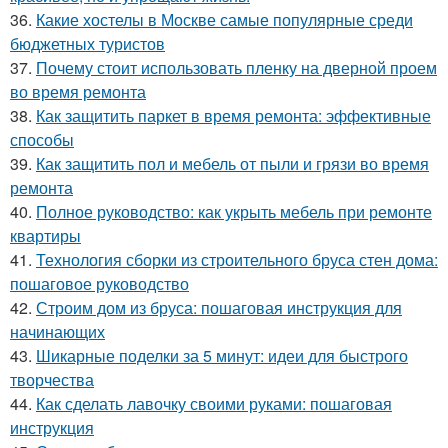
36.
Какие хостелы в Москве самые популярные среди
бюджетных туристов
37.
Почему стоит использовать пленку на дверной проем
во время ремонта
38.
Как защитить паркет в время ремонта: эффективные
способы
39.
Как защитить пол и мебель от пыли и грязи во время
ремонта
40.
Полное руководство: как укрыть мебель при ремонте
квартиры
41.
Технология сборки из строительного бруса стен дома:
пошаговое руководство
42.
Строим дом из бруса: пошаговая инструкция для
начинающих
43.
Шикарные поделки за 5 минут: идеи для быстрого
творчества
44.
Как сделать лавочку своими руками: пошаговая
инструкция