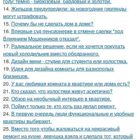
году: тёмно - бирюзовый, бардовый и золотой.
14.
Жильцов предупредили: за новогодние гирлянды
могут штрафовать.
15.
Почему бы не сделать дом в доме?
16.
Впервые суд пенсионерке в отмене сделки "под
Влиянием Мошенников отказал".
17.
Радикальное решение, если не хочется покупать
новый холодильник вместо ободранного.
18.
Дизайн мини - студии для студента или холостяка.
19.
Идея для дизайна комнаты для разнополых
близнецов.
20.
У вас любимая комната в квартире или дома есть?
21.
Кто сказал, что холостяки живут аскетично?
22.
Обзор на необычный интерьер в квартире.
23.
Поймут только те, кто хоть раз делал ремонт.
24.
В первую очередь люди функциональные и удобные
квартиры выбирают.
25.
Вместо того чтобы жаловаться на некрасивый
ремонт на кухне, девушка взяла и сделала тот, который