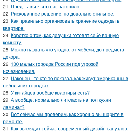
21.
Представьте, что вас затопило.
22.
Рискованное решение, но довольно стильное.
23.
Как правильно организовать хранение одежды в
квартире.
24.
Коротко о том, как девушки готовят себе ванную
комнату.
25.
Можно назвать что угодно: от мебели, до предмета
декора.
26.
130 малых городов России под угрозой
исчезновения.
27.
Наконец - то кто-то показал, как живут американцы в
небольших городках.
28.
У китайцев вообще квартиры есть?
29.
А вообще, нормально ли класть на пол кухни
ламинат?
30.
Вот сейчас мы проверим, как хорошо вы шарите в
ремонте.
31.
Как выглядит сейчас современный дизайн санузлов.