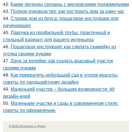
42.
Какие легенды связаны с московскими подземельями
43.
Полное руководство: как построить дом за один час
44.
Строим дом из бруса: пошаговая инструкция для
начинающих
45.
Лавочка из профильной трубы: практичный и
стильный вариант для вашего интерьера
46.
Пошаговая инструкция: как сделать скамейку из
уголка своими руками
47.
Дача за копейки: как создать красивый участок
своими руками
48.
Как превратить небольшой сад в уголок красоты:
советы по ландшафтному дизайну
49.
Маленький участок – большие возможности: 40
дизайн-идей
50.
Маленькие участки и сады в современном стиле:
советы по оформлению
© 2026 Интерьер и Декор