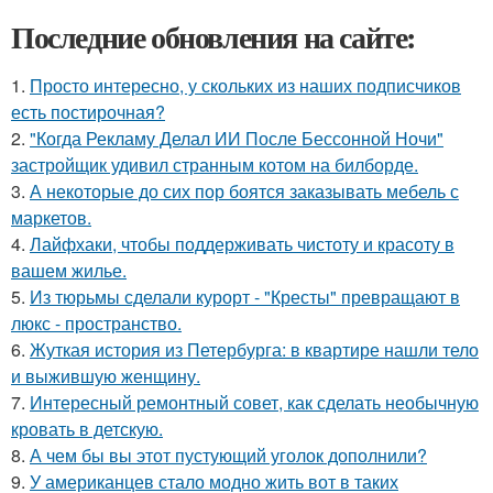
Последние обновления на сайте:
1.
Просто интересно, у скольких из наших подписчиков
есть постирочная?
2.
"Когда Рекламу Делал ИИ После Бессонной Ночи"
застройщик удивил странным котом на билборде.
3.
А некоторые до сих пор боятся заказывать мебель с
маркетов.
4.
Лайфхаки, чтобы поддерживать чистоту и красоту в
вашем жилье.
5.
Из тюрьмы сделали курорт - "Кресты" превращают в
люкс - пространство.
6.
Жуткая история из Петербурга: в квартире нашли тело
и выжившую женщину.
7.
Интересный ремонтный совет, как сделать необычную
кровать в детскую.
8.
А чем бы вы этот пустующий уголок дополнили?
9.
У американцев стало модно жить вот в таких