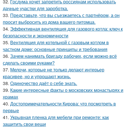
32.
Госдума хочет запретить россиянам использовать
дачные участки для зароботка.
33.
Представьте, что вы съезжаетесь с партнёром, а он
просит выбросить из дома вашего питомца.
34.
Эффективная вентиляция для газового котла: ключ к
безопасности и экономичности
35.
Вентиляция для котельной с газовым котлом в
частном доме: основные принципы и требования
36.
Зачем нанимать бригаду рабочих, если можно всё
сделать своими руками?
37.
Мелочи, которые не только делают интерьер
красивее, но и упрощают жизнь.
38.
Одиночество даёт о себе знать.
39.
Какие интересные факты о московских монастырях и
храмах
40.
Достопримечательности Кирова: что посмотреть в
первые
41.
Укрывная пленка для мебели при ремонте: как
защитить свои вещи