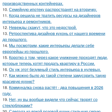
производственных контейнерах.
10.
Семейную ипотеку распространят на вторичку.
11.
Когда решила не тратить ресурсы на дизайнеров
интерьера и ремонтников.
12.
Невежды скажут, что это недострой.
13.
Ретроспектива дизайнов кухонь от нашего времени
до прошлого.
14.
Мы посмотрим, какие интерьеры делали себе
европейцы из прошлого.
15.
Коротко о том, через какое унижение проходят люди,
которые теперь хотят продать квартиру в России.
16.
Ох уж этот безумный стиль интерьера в нулевых.
17.
Как можно было до такой степени замусорить такую
красивую кухню?
18.
Коммуналка снова растёт - два повышения в 2026
году.
19.
Нет, ну вы вообще видели что сейчас творят со
стеклоблоками?
20.
Сделала из яркой розовой кухни стильную серую.