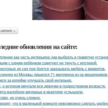
ь дальше →
ледние обновления на сайте:
пление как часть интерьера: как выбрать и грамотно устан
ьям с одним ребёнком советуют не тянуть с ипотекой.
екоторые до сих пор боятся заказывать мебель с маркетов.
сионер из Москвы лишился 71 миллиона из-за мошенников
мся за копейки улучшать свой интерьер.
, о котором мечтали все девочки в подростковом возрасте.
ята жалобное мяуканье в квартире услышали.
сиво, но очень сложно.
оворят, что в маленькой комнате невозможно сделать удобн