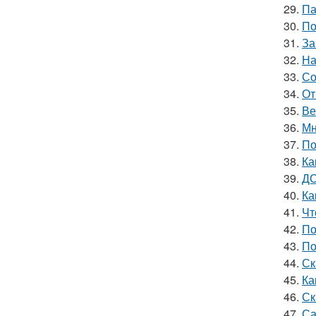
29.
Па
30.
По
31.
За
32.
На
33.
Со
34.
От
35.
Ве
36.
Мн
37.
По
38.
Ка
39.
ДО
40.
Ка
41.
Чт
42.
По
43.
По
44.
Ск
45.
Ка
46.
Ск
47.
Са