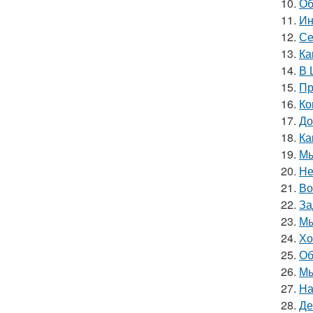
10.
Об
11.
Ин
12.
Се
13.
Ка
14.
В 
15.
Пр
16.
Ко
17.
До
18.
Ка
19.
Мы
20.
Не
21.
Во
22.
За
23.
Мы
24.
Хо
25.
Об
26.
Мы
27.
На
28.
Де