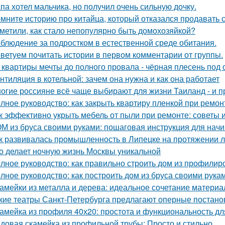
па хотел мальчика, но получил очень сильную дочку.
мните историю про китайца, который отказался продавать 
метили, как стало непопулярно быть домохозяйкой?
блюдение за подростком в естественной среде обитания.
ветуем почитать истории в первом комментарии от группы.
 квартиры мечты до полного провала - чёрная плесень под 
нтиляция в котельной: зачем она нужна и как она работает
огие россияне всё чаще выбирают для жизни Таиланд - и п
лное руководство: как закрыть квартиру пленкой при ремон
к эффективно укрыть мебель от пыли при ремонте: советы 
М из бруса своими руками: пошаговая инструкция для на
к развивалась промышленность в Липецке на протяжении л
о делает ночную жизнь Москвы уникальной
лное руководство: как правильно строить дом из профилир
лное руководство: как построить дом из бруса своими рука
амейки из металла и дерева: идеальное сочетание материа
кие театры Санкт-Петербурга предлагают оперные постано
амейка из профиля 40х20: простота и функциональность д
довая скамейка из профильной трубы: Просто и стильно