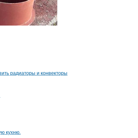
овить радиаторы и конвекторы
.
ую кухню.