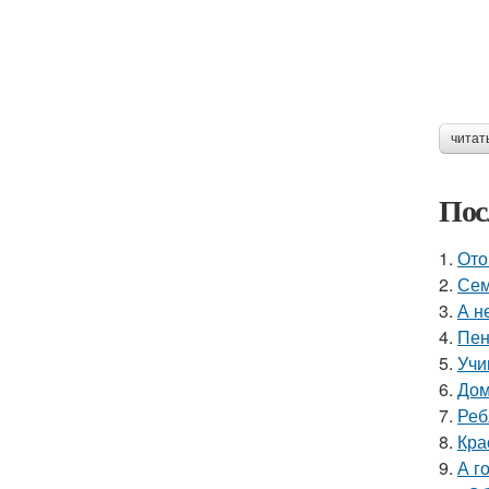
читат
Пос
1.
Ото
2.
Сем
3.
А н
4.
Пен
5.
Учи
6.
Дом
7.
Реб
8.
Кра
9.
А г