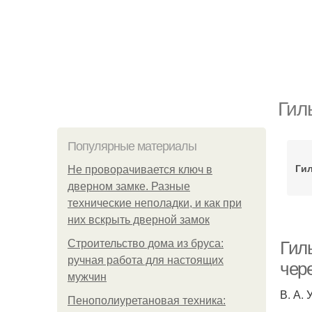
Гил
Популярные материалы
Гил
Не проворачивается ключ в
дверном замке. Разные
технические неполадки, и как при
них вскрыть дверной замок
Строительство дома из бруса:
Гил
ручная работа для настоящих
чер
мужчин
В. А.
Пенополиуретановая техника: