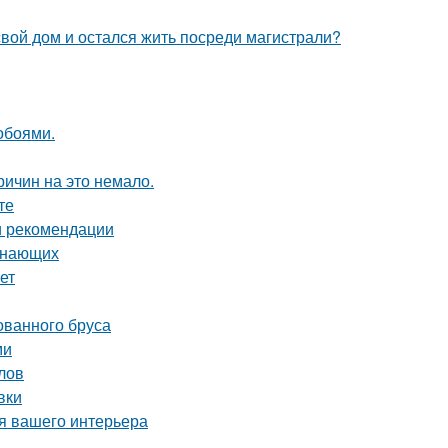
свой дом и остался жить посреди магистрали?
обоями.
ричин на это немало.
те
и рекомендации
чинающих
ет
ованного бруса
ми
лов
вки
ля вашего интерьера