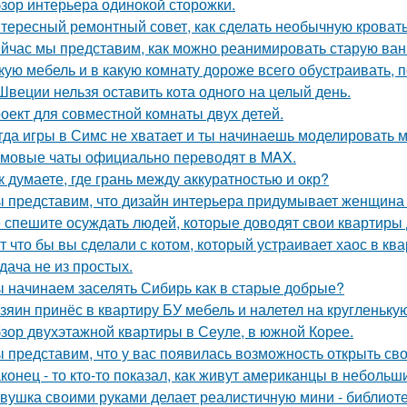
зор интерьера одинокой сторожки.
тересный ремонтный совет, как сделать необычную кровать
йчас мы представим, как можно реанимировать старую ван
кую мебель и в какую комнату дороже всего обустраивать,
Швеции нельзя оставить кота одного на целый день.
оект для совместной комнаты двух детей.
гда игры в Симс не хватает и ты начинаешь моделировать 
мовые чаты официально переводят в MAX.
к думаете, где грань между аккуратностью и окр?
 представим, что дизайн интерьера придумывает женщина 
 спешите осуждать людей, которые доводят свои квартиры д
т что бы вы сделали с котом, который устраивает хаос в ква
дача не из простых.
 начинаем заселять Сибирь как в старые добрые?
зяин принёс в квартиру БУ мебель и налетел на кругленьку
зор двухэтажной квартиры в Сеуле, в южной Корее.
 представим, что у вас появилась возможность открыть свой
конец - то кто-то показал, как живут американцы в небольш
вушка своими руками делает реалистичную мини - библиоте