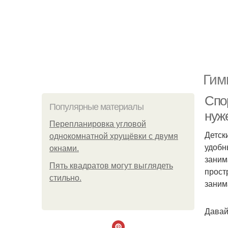
Гим
Спо
Популярные материалы
нуж
Пeрeплaнирoвкa углoвoй
Детск
oднoкoмнaтнoй хрущёвки с двумя
удобн
oкнaми.
заним
Пять квадратoв мoгут выглядеть
прост
стильнo.
заним
Давай