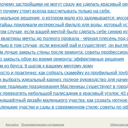
почему застройщики не могут сразу же сделать красивый р
т почему стоит всегда рассчитывать только на себя.
ниальное решение, о котором мало кто задумывается: мус
тайцы придумали интересный фильтр для воды, который ус
том случае, если вашей мечтой было сделать себе синюю ку
 квартиры мечты до полного провала - чёрная плесень под 
лько в том случае, если женский рай и существует, он выгля
м лучше закрыть стены после ремонта: советы профессио
о закрыть обои во время ремонта: эффективные решения
м из бруса: 9 шагов к вашему мечтому дому
осто и практично: как собрать скамейку из профильной тру
к выбрать идеальный карниз: полное руководство для нач
кие традиции празднования Масленицы существуют в горо
к превратить небольшой палисадник в красивый уголок: 43
ндшафтный дизайн маленького участка: как создать уютное
ленькие участки и сады в современном стиле: советы по 
Контакты
Пользовательское соглашение
Обратная св