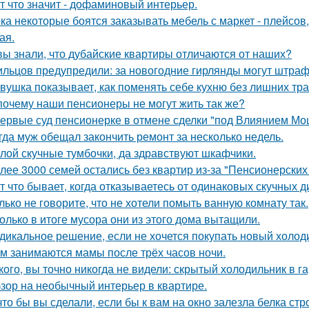
т что значит - дофаминовый интерьер.
ка некоторые боятся заказывать мебель с маркет - плейсов,
ая.
вы знали, что дубайские квартиры отличаются от наших?
льцов предупредили: за новогодние гирлянды могут штраф
вушка показывает, как поменять себе кухню без лишних тра
почему наши пенсионеры не могут жить так же?
ервые суд пенсионерке в отмене сделки "под Влиянием Мо
гда муж обещал закончить ремонт за несколько недель.
лой скучные тумбочки, да здравствуют шкафчики.
лее 3000 семей остались без квартир из-за "Пенсионерских
т что бывает, когда отказываетесь от одинаковых скучных 
лько не говорите, что не хотели помыть ванную комнату так.
олько в итоге мусора они из этого дома вытащили.
дикальное решение, если не хочется покупать новый холод
м занимаются мамы после трёх часов ночи.
кого, вы точно никогда не видели: скрытый холодильник в г
зор на необычный интерьер в квартире.
что бы вы сделали, если бы к вам на окно залезла белка стр