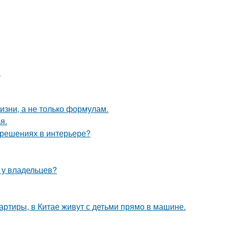
.
жизни, а не только формулам.
я.
 решениях в интерьере?
ю у владельцев?
вартиры, в Китае живут с детьми прямо в машине.