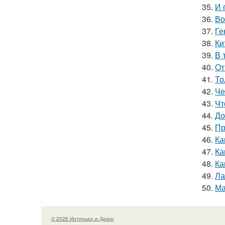
35.
И 
36.
Во
37.
Ге
38.
Ки
39.
В 
40.
От
41.
То
42.
Че
43.
Чт
44.
До
45.
Пр
46.
Ка
47.
Ка
48.
Ка
49.
Ла
50.
Ма
© 2026 Интерьер и Декор