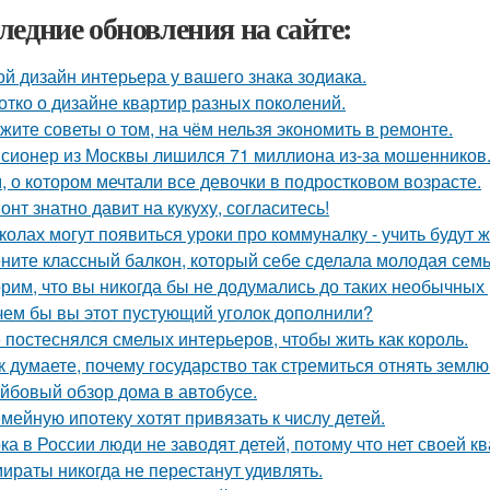
ледние обновления на сайте:
ой дизайн интерьера у вашего знака зодиака.
отко о дизайне квартир разных поколений.
жите советы о том, на чём нельзя экономить в ремонте.
сионер из Москвы лишился 71 миллиона из-за мошенников
, о котором мечтали все девочки в подростковом возрасте.
онт знатно давит на кукуху, согласитесь!
колах могут появиться уроки про коммуналку - учить будут 
ните классный балкон, который себе сделала молодая семь
рим, что вы никогда бы не додумались до таких необычных
чем бы вы этот пустующий уголок дополнили?
 постеснялся смелых интерьеров, чтобы жить как король.
к думаете, почему государство так стремиться отнять земл
йбовый обзор дома в автобусе.
мейную ипотеку хотят привязать к числу детей.
ка в России люди не заводят детей, потому что нет своей к
ираты никогда не перестанут удивлять.