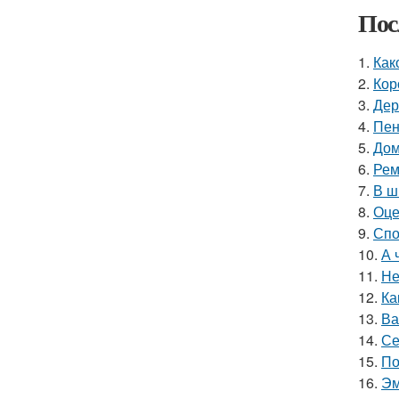
Пос
1.
Как
2.
Кор
3.
Дер
4.
Пен
5.
Дом
6.
Рем
7.
В ш
8.
Оце
9.
Спо
10.
А 
11.
Не
12.
Ка
13.
Ва
14.
Се
15.
По
16.
Эм