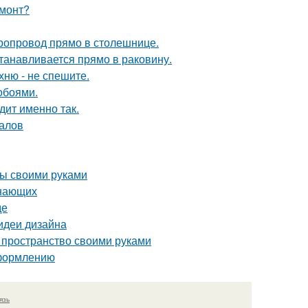
емонт?
оропровод прямо в столешнице.
танавливается прямо в раковину.
хню - не спешите.
обоями.
дит именно так.
налов
бы своими руками
инающих
де
 идеи дизайна
 пространство своими руками
оформлению
язь