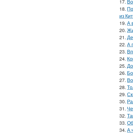
17.
Во
18.
По
из Кит
19.
А 
20.
Жи
21.
Де
22.
А 
23.
Вп
24.
Ко
25.
До
26.
Бо
27.
Во
28.
То
29.
Ск
30.
Ра
31.
Че
32.
Та
33.
Об
34.
А 