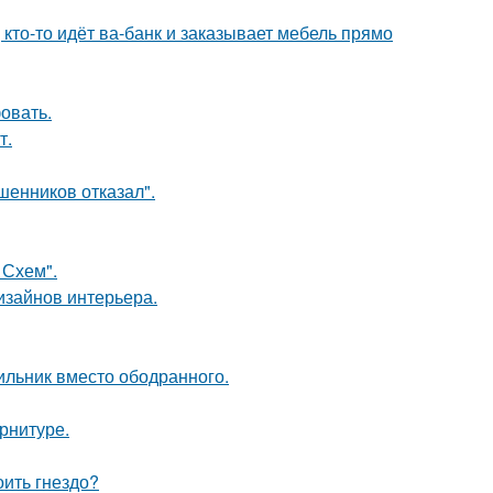
 кто-то идёт ва-банк и заказывает мебель прямо
овать.
т.
шенников отказал".
 Схем".
дизайнов интерьера.
ильник вместо ободранного.
арнитуре.
оить гнездо?