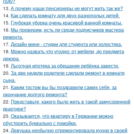
году?
13.
А почему наши пенсионеры не могут жить так же?
14.
Как сделать комнату для двух разнополых детей.
15.
Глубокая уборка очень красивой ванной комнаты.
16.
Мы проверим, есть ли среди подписчиков мастера
ремонта.
17.
Дизайн мини - студии для студента или холостяка.
18.
Можно назвать что угодно: от мебели, до предмета
декора.
19.
Льготная ипотека за обещание ребёнка завести.
20.
За две недели родители сделали ремонт в комнате
сына.
21.
Каким тостом вы бы поздравили самих себя, за
окончание долгого ремонта?
22.
Представьте, какого было жить в такой замусоренной
квартире?
23.
Оказывается, что квартиру в Германии можно
обустроить буквально с помойки.
24.
Девушка необычно отремонтировала кухню в своей