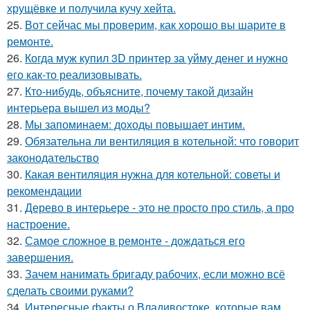
хрущёвке и получила кучу хейта.
25.
Вот сейчас мы проверим, как хорошо вы шарите в
ремонте.
26.
Когда муж купил 3D принтер за уйму денег и нужно
его как-то реализовывать.
27.
Кто-нибудь, объясните, почему такой дизайн
интерьера вышел из моды?
28.
Мы запоминаем: доходы повышает интим.
29.
Обязательна ли вентиляция в котельной: что говорит
законодательство
30.
Какая вентиляция нужна для котельной: советы и
рекомендации
31.
Дерево в интерьере - это не просто про стиль, а про
настроение.
32.
Самое сложное в ремонте - дождаться его
завершения.
33.
Зачем нанимать бригаду рабочих, если можно всё
сделать своими руками?
34.
Интересные факты о Владивостоке, которые вам