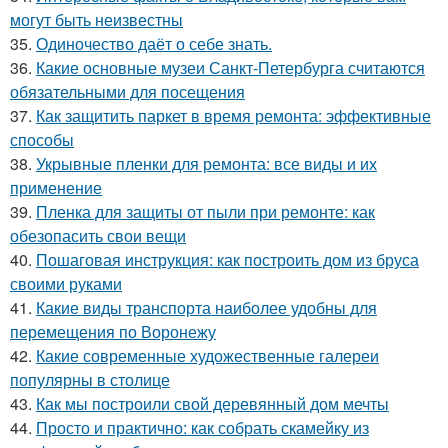
могут быть неизвестны
35.
Одиночество даёт о себе знать.
36.
Какие основные музеи Санкт-Петербурга считаются
обязательными для посещения
37.
Как защитить паркет в время ремонта: эффективные
способы
38.
Укрывные пленки для ремонта: все виды и их
применение
39.
Пленка для защиты от пыли при ремонте: как
обезопасить свои вещи
40.
Пошаговая инструкция: как построить дом из бруса
своими руками
41.
Какие виды транспорта наиболее удобны для
перемещения по Воронежу
42.
Какие современные художественные галереи
популярны в столице
43.
Как мы построили свой деревянный дом мечты
44.
Просто и практично: как собрать скамейку из