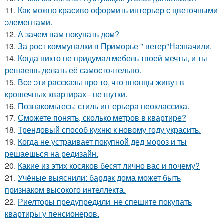
11.
Как можно красиво оформить интерьер с цветочными
элементами.
12.
А зачем вам покупать дом?
13.
За рост коммуналки в Приморье " ветер"Назначили.
14.
Когда никто не придумал мебель твоей мечты, и ты
решаешь делать её самостоятельно.
15.
Все эти рассказы про то, что японцы живут в
крошечных квартирах - не шутки.
16.
Познакомьтесь: стиль интерьера неоклассика.
17.
Сможете понять, сколько метров в квартире?
18.
Трендовый способ кухню к новому году украсить.
19.
Когда не устраивает покупной дед мороз и ты
решаешься на редизайн.
20.
Какие из этих косяков бесят лично вас и почему?
21.
Учёные выяснили: бардак дома может быть
признаком высокого интеллекта.
22.
Риелторы предупредили: не спешите покупать
квартиры у пенсионеров.