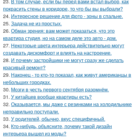
23.
В том случае, если бы перед вами встал выбор, как
покрасить стены в коридоре, то что бы вы выбрали?
24.
Интересное решение для фото - зоны в спальне.
25.
Задача не из простых.
26.
Обман зрения: вам может показаться, что это
квартира студия, но на самом деле это авто - дом.
27.
Некоторые цвета интерьера действительно могут
создавать дискомфорт и влиять на настроение.
28.
И почему застройщики не могут сразу же сделать
красивый ремонт?
29.
Наконец - то кто-то показал, как живут американцы в
небольших городках.
30.
Мозги в честь первого сентября разомнём.
31.
У китайцев вообще квартиры есть?
32.
Оказывается, мы даже с резинками на холодильнике
неправильно поступали.
33.
У родителей, обычно, вкус специфичный.
34.
Кто-нибудь, объясните, почему такой дизайн
интерьера вышел из моды?