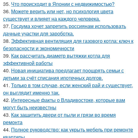
35.
Что происходит в Японии с недвижимостью?
36.
Можете верить или нет, но психология цвета
существует и влияет на каждого человека.
37.
Госдума хочет запретить россиянам использовать
дачные участки для зароботка.
38.
Эффективная вентиляция для газового котла: ключ к
безопасности и экономичности
39.
Как рассчитать диаметр вытяжки котла для
эффективной работы
40.
Новая инициатива предлагает поощрять семьи с
детьми за счёт списания ипотечных долгов.
41.
Только в том случае, если женский рай и существует,
он выглядит именно так.
42.
Интересные факты о Владивостоке, которые вам
могут быть неизвестны
43.
Как защитить двери от пыли и грязи во время
ремонта
44.
Полное руководство: как укрыть мебель при ремонте
квартиры