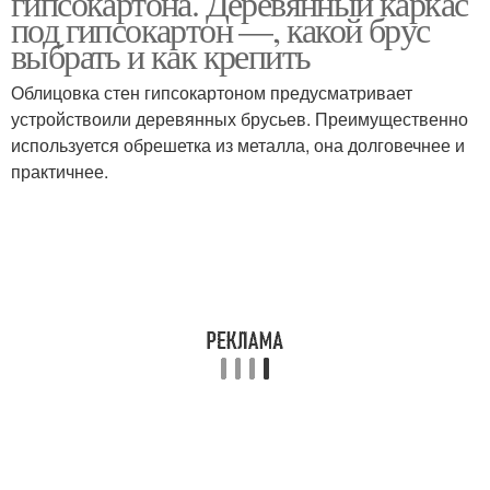
гипсокартона. Деревянный каркас
под гипсокартон —, какой брус
выбрать и как крепить
Стены с деревянным
Облицовка стен гипсокартоном предусматривает
Гипсокартон к стене
каркасом
устройствоили деревянных брусьев. Преимущественно
используется обрешетка из металла, она долговечнее и
практичнее.