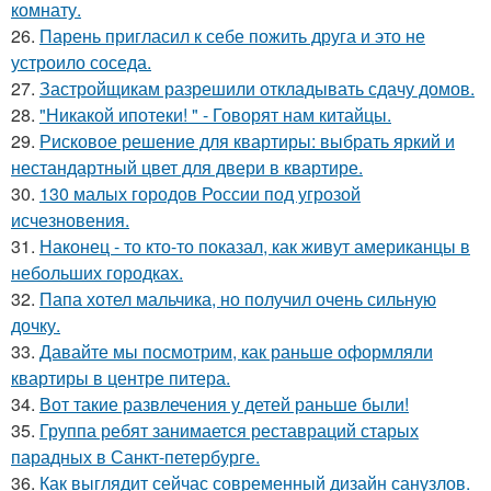
комнату.
26.
Парень пригласил к себе пожить друга и это не
устроило соседа.
27.
Застройщикам разрешили откладывать сдачу домов.
28.
"Никакой ипотеки! " - Говорят нам китайцы.
29.
Рисковое решение для квартиры: выбрать яркий и
нестандартный цвет для двери в квартире.
30.
130 малых городов России под угрозой
исчезновения.
31.
Наконец - то кто-то показал, как живут американцы в
небольших городках.
32.
Папа хотел мальчика, но получил очень сильную
дочку.
33.
Давайте мы посмотрим, как раньше оформляли
квартиры в центре питера.
34.
Вот такие развлечения у детей раньше были!
35.
Группа ребят занимается реставраций старых
парадных в Санкт-петербурге.
36.
Как выглядит сейчас современный дизайн санузлов.