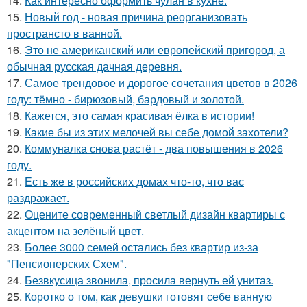
14.
Как интересно оформить чулан в кухне.
15.
Новый год - новая причина реорганизовать
пространсто в ванной.
16.
Это не американский или европейский пригород, а
обычная русская дачная деревня.
17.
Самое трендовое и дорогое сочетания цветов в 2026
году: тёмно - бирюзовый, бардовый и золотой.
18.
Кажется, это самая красивая ёлка в истории!
19.
Какие бы из этих мелочей вы себе домой захотели?
20.
Коммуналка снова растёт - два повышения в 2026
году.
21.
Есть же в российских домах что-то, что вас
раздражает.
22.
Оцените современный светлый дизайн квартиры с
акцентом на зелёный цвет.
23.
Более 3000 семей остались без квартир из-за
"Пенсионерских Схем".
24.
Безвкусица звонила, просила вернуть ей унитаз.
25.
Коротко о том, как девушки готовят себе ванную