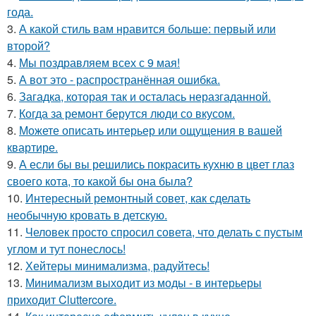
года.
3.
А какой стиль вам нравится больше: первый или
второй?
4.
Мы поздравляем всех с 9 мая!
5.
А вот это - распространённая ошибка.
6.
Загадка, которая так и осталась неразгаданной.
7.
Когда за ремонт берутся люди со вкусом.
8.
Можете описать интерьер или ощущения в вашей
квартире.
9.
А если бы вы решились покрасить кухню в цвет глаз
своего кота, то какой бы она была?
10.
Интересный ремонтный совет, как сделать
необычную кровать в детскую.
11.
Человек просто спросил совета, что делать с пустым
углом и тут понеслось!
12.
Хейтеры минимализма, радуйтесь!
13.
Минимализм выходит из моды - в интерьеры
приходит Cluttercore.