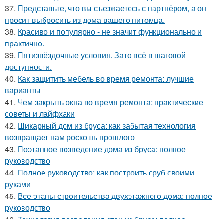
37.
Представьте, что вы съезжаетесь с партнёром, а он
просит выбросить из дома вашего питомца.
38.
Красиво и популярно - не значит функционально и
практично.
39.
Пятизвёздочные условия. Зато всё в шаговой
доступности.
40.
Как защитить мебель во время ремонта: лучшие
варианты
41.
Чем закрыть окна во время ремонта: практические
советы и лайфхаки
42.
Шикарный дом из бруса: как забытая технология
возвращает нам роскошь прошлого
43.
Поэтапное возведение дома из бруса: полное
руководство
44.
Полное руководство: как построить сруб своими
руками
45.
Все этапы строительства двухэтажного дома: полное
руководство