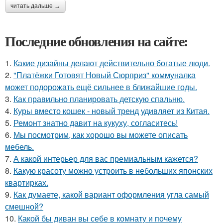
читать дальше →
Последние обновления на сайте:
1.
Какие дизайны делают действительно богатые люди.
2.
"Платёжки Готовят Новый Сюрприз" коммуналка
может подорожать ещё сильнее в ближайшие годы.
3.
Как правильно планировать детскую спальню.
4.
Куры вместо кошек - новый тренд удивляет из Китая.
5.
Ремонт знатно давит на кукуху, согласитесь!
6.
Мы посмотрим, как хорошо вы можете описать
мебель.
7.
А какой интерьер для вас премиальным кажется?
8.
Какую красоту можно устроить в небольших японских
квартирках.
9.
Как думаете, какой вариант оформления угла самый
смешной?
10.
Какой бы диван вы себе в комнату и почему