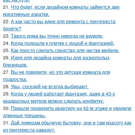
21.
Что будет, если дизайном комнаты займутся две
креативные азиатки.
22.
А как часто вы идеи для ремонта с пинтереста
берёте?
23.
Такого дома вы точно никогда не видели.
24.
Когда подошли к плитке с душой и фантазией.
25.
Как просто сделать средство для чистки мебели.
26.
Идея для дизайна комнаты для разнополых
близнецов.
27.
Вы не поверите, но это детская комната для
подростка.
28.
Увы, соседей не всегда выбирают.
29.
Когда у людей работает фантазия, даже в 43-х
квадратных метров можно сделать конфетку.
30.
Пришли проверить квартиру на 42-м этаже и увидели
длинные трещины.
31.
Дай зумерам обычную бытовку, они и там красоту как
из пинтереста наведут.