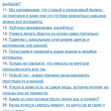
выбрали?
11.
Мы напоминаем, что старый и некрасивый балкон -
не приговор и даже при отсутствии ремонтных навыков,
можно всё исправить.
12.
Хейтеры минимализма, радуйтесь!
13.
Учимся делать фартук на кухню самостоятельно.
14.
Памятки с идеальным сочетанием цветов и
материалов для ванной.
15.
Попытаемся проверить ваши знания в дизайне
интерьера.
16.
Только не говорите, что никогда не мечтали
пропылесосить всё так.
17.
Новый год - новая причина реорганизовать
пространсто в ванной.
18.
У всех в доме есть та самая вещь, которую купили, но
пользы она не принесла.
19.
Какие из этих косяков бесят лично вас и почему?
20.
Когда хочется сделать ремонт, то ничто не встанет у
вас на пути!