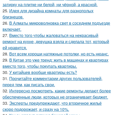
затирку на плитке ни белой, ни чёрной, а красной.
25.
Идея для дизайна комнаты для разнополых
близнецов.
26.
В Алматы микроволновка свет в соседнем подъезде
включает.
27.
Вместо того чтобы жаловаться на некрасивый
ремонт на кухне, девушка взяла и сделала тот, который
ей нравится.
28.
Вот всем хороши натяжные потолки, но есть нюанс.
29.
В Китае это уже тренд: жить в машинах и квартирах
вместо того, чтобы покупать квартиры.
30.
У китайцев вообще квартиры есть?
31.
Прочитайте комментарии других пользователей,
перед тем, как писать свои.
32.
Интересно посмотреть, какие ремонты делают более
обеспеченные люди, которых не ограничивает бюджет.
33.
Эксперты предупреждают, что вторичное жильё
скоро подорожает, и сразу на 10%.