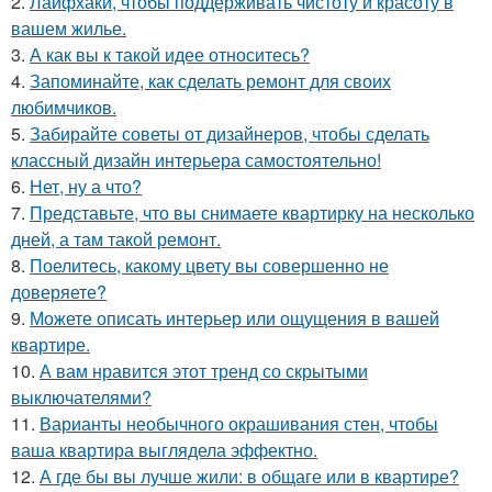
2.
Лайфхаки, чтобы поддерживать чистоту и красоту в
вашем жилье.
3.
А как вы к такой идее относитесь?
4.
Запоминайте, как сделать ремонт для своих
любимчиков.
5.
Забирайте советы от дизайнеров, чтобы сделать
классный дизайн интерьера самостоятельно!
6.
Нет, ну а что?
7.
Представьте, что вы снимаете квартирку на несколько
дней, а там такой ремонт.
8.
Поелитесь, какому цвету вы совершенно не
доверяете?
9.
Можете описать интерьер или ощущения в вашей
квартире.
10.
А вам нравится этот тренд со скрытыми
выключателями?
11.
Варианты необычного окрашивания стен, чтобы
ваша квартира выглядела эффектно.
12.
А где бы вы лучше жили: в общаге или в квартире?