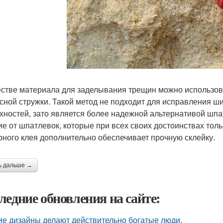
естве материала для заделывания трещин можно использова
сной стружки. Такой метод не подходит для исправления ш
хностей, зато является более надежной альтернативой шпа
ие от шпатлевок, которые при всех своих достоинствах толь
рного клея дополнительно обеспечивает прочную склейку.
ь дальше →
ледние обновления на сайте:
ие дизайны делают действительно богатые люди.