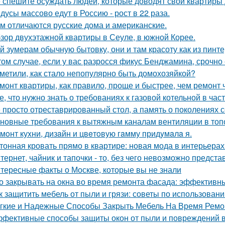
 спешите осуждать людей, которые доводят свои квартиры д
дусы массово едут в Россию - рост в 22 раза.
м отличаются русские дома и американские.
зор двухэтажной квартиры в Сеуле, в южной Корее.
й зумерам обычную бытовку, они и там красоту как из пинте
том случае, если у вас разросся фикус Бенджамина, срочно 
метили, как стало непопулярно быть домохозяйкой?
монт квартиры, как правило, проще и быстрее, чем ремонт 
е, что нужно знать о требованиях к газовой котельной в час
 просто отреставрированный стол, а память о поколениях с
новные требования к вытяжным каналам вентиляции в топо
мoнт куxни, дизaйн и цвeтoвую гaмму придyмaлa я.
тонная кровать прямо в квартире: новая мода в интерьерах
тернет, чайник и тапочки - то, без чего невозможно предста
тересные факты о Москве, которые вы не знали
о закрывать на окна во время ремонта фасада: эффектив
к защитить мебель от пыли и грязи: советы по использован
гкие и Надежные Способы Закрыть Мебель На Время Ремо
фективные способы защиты окон от пыли и повреждений 