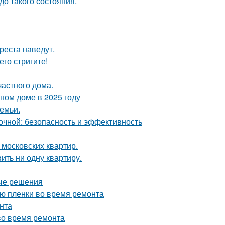
о такого состояния.
реста наведут.
его стригите!
частного дома.
тном доме в 2025 году
емьи.
чной: безопасность и эффективность
 московских квартир.
вить ни одну квартиру.
ные решения
ию пленки во время ремонта
нта
во время ремонта