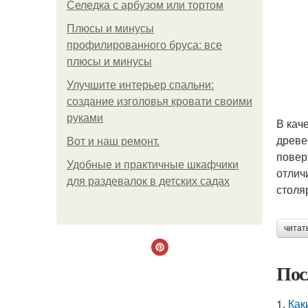
Селедка с арбузом или тортом
Плюсы и минусы
профилированного бруса: все
плюсы и минусы
Улучшите интерьер спальни:
создание изголовья кровати своими
руками
В кач
древе
Boт и наш ремoнт.
повер
Удобные и практичные шкафчики
отлич
для раздевалок в детских садах
столя
читат
Пос
1.
Как