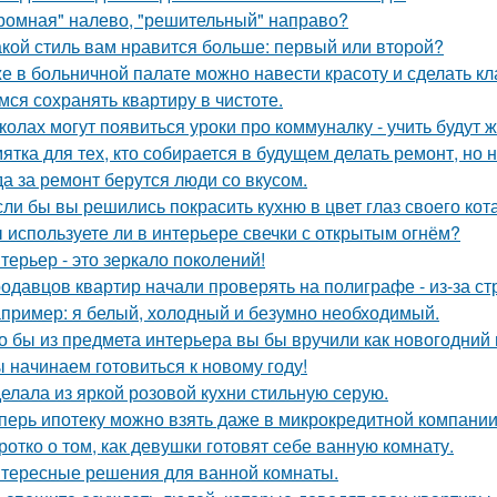
ромная" налево, "решительный" направо?
акой стиль вам нравится больше: первый или второй?
е в больничной палате можно навести красоту и сделать к
мся сохранять квартиру в чистоте.
колах могут появиться уроки про коммуналку - учить будут 
ятка для тех, кто собирается в будущем делать ремонт, но 
да за ремонт берутся люди со вкусом.
сли бы вы решились покрасить кухню в цвет глаз своего кот
 используете ли в интерьере свечки с открытым огнём?
терьер - это зеркало поколений!
одавцов квартир начали проверять на полиграфе - из-за с
пример: я белый, холодный и безумно необходимый.
о бы из предмета интерьера вы бы вручили как новогодний
 начинаем готовиться к новому году!
елала из яркой розовой кухни стильную серую.
перь ипотеку можно взять даже в микрокредитной компании
ротко о том, как девушки готовят себе ванную комнату.
тересные решения для ванной комнаты.