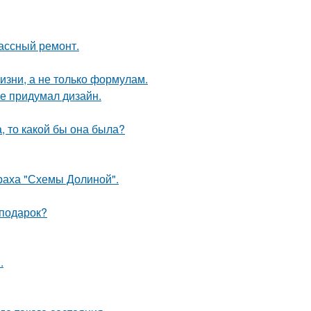
лассный ремонт.
жизни, а не только формулам.
не придумал дизайн.
а, то какой бы она была?
траха "Схемы Долиной".
 подарок?
.