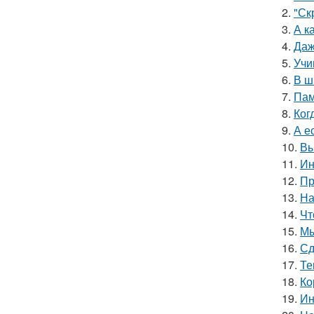
2.
"Ск
3.
А к
4.
Даж
5.
Учи
6.
В ш
7.
Пам
8.
Ког
9.
А е
10.
Вы
11.
Ин
12.
Пр
13.
На
14.
Чт
15.
Мы
16.
Сд
17.
Те
18.
Ко
19.
Ин