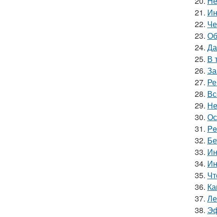
20.
Не
21.
Ин
22.
Че
23.
Об
24.
Да
25.
В 
26.
За
27.
Ре
28.
Вс
29.
Не
30.
Ос
31.
Pe
32.
Бе
33.
Ин
34.
Ин
35.
Чт
36.
Ка
37.
Ле
38.
Эф