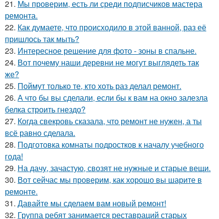
21.
Мы проверим, есть ли среди подписчиков мастера
ремонта.
22.
Как думаете, что происходило в этой ванной, раз её
пришлось так мыть?
23.
Интересное решение для фото - зоны в спальне.
24.
Вот почему наши деревни не могут выглядеть так
же?
25.
Поймут только те, кто хоть раз делал ремонт.
26.
А что бы вы сделали, если бы к вам на окно залезла
белка строить гнездо?
27.
Когда свекровь сказала, что ремонт не нужен, а ты
всё равно сделала.
28.
Подготовка комнаты подростков к началу учебного
года!
29.
На дачу, зачастую, свозят не нужные и старые вещи.
30.
Вот сейчас мы проверим, как хорошо вы шарите в
ремонте.
31.
Давайте мы сделаем вам новый ремонт!
32.
Группа ребят занимается реставраций старых