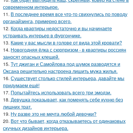
современном интерьере.
11.
В последнее время все что-то свихнулись по поводу
органайзинга, примерно всего.
12.
Когда квартиры недостаточно и вы начинаете
устраивать интерьер в фургончике.
13.
Какие у вас мысли в голове от вида этой кровати?
14.
Новогодняя ёлка с сюрпризом - в квартиры россиян
заносят опасных клещей.
15.
Тут джиган и Самойлова под шумок разводятся и
Оксана решительно настроена лишить мужа жилья.
16.
Существует столько стилей интерьера, давайте мы
придумаем ещё!
17.
Попытайтесь использовать всего три эмодзи.
18.
Девушка показывает, как поменять себе кухню без
лишних трат.
19.
Ну разве это не мечта любой девочки?
20.
Вот что бывает, когда отказываетесь от одинаковых
скучных дизайнов интерьера.