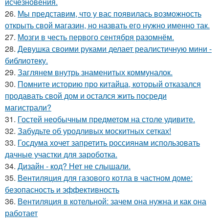
исчезновения.
26.
Мы представим, что у вас появилась возможность
открыть свой магазин, но назвать его нужно именно так.
27.
Мозги в честь первого сентября разомнём.
28.
Девушка своими руками делает реалистичную мини -
библиотеку.
29.
Заглянем внутрь знаменитых коммуналок.
30.
Помните историю про китайца, который отказался
продавать свой дом и остался жить посреди
магистрали?
31.
Гостей необычным предметом на столе удивите.
32.
Забудьте об уродливых москитных сетках!
33.
Госдума хочет запретить россиянам использовать
дачные участки для зароботка.
34.
Дизайн - код? Нет не слышали.
35.
Вентиляция для газового котла в частном доме:
безопасность и эффективность
36.
Вентиляция в котельной: зачем она нужна и как она
работает