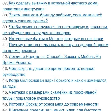
37.
Как сделать вытяжку в котельной частного дома:
пошаговая инструкция
38.
Зачем нанимать бригаду рабочих, если можно всё
сделать своими руками?
39.
Чтобы ремонт получился по-настоящему идеальным,
не забудьте про зону для хозтоваров.
40.
Интересные факты о Москве, которые вы не знали
41.
Почему стоит использовать пленку на дверной проем
во время ремонта
42.
Легкие и Надежные Способы Закрыть Мебель На
Время Ремонта
43.
Чем закрыть диван во время ремонта: полное
руководство
44.
Когда был основан парк Горького и как он изменился
за годы
45.
Чертежи с размерами скамейки из профильной
трубы: пошаговое руководство
46.
История Орска: от основания до современности
47.
Шикарные поделки за 5 минут: идеи для быстрого