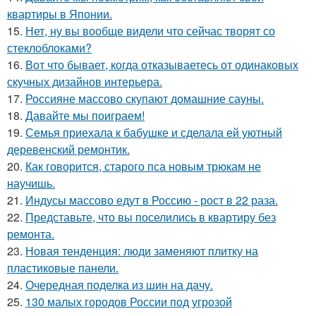
квартиры в Японии.
15.
Нет, ну вы вообще видели что сейчас творят со
стеклоблоками?
16.
Вот что бывает, когда отказываетесь от одинаковых
скучных дизайнов интерьера.
17.
Россияне массово скупают домашние сауны.
18.
Давайте мы поиграем!
19.
Семья приехала к бабушке и сделала ей уютный
деревенский ремонтик.
20.
Как говорится, старого пса новым трюкам не
научишь.
21.
Индусы массово едут в Россию - рост в 22 раза.
22.
Представьте, что вы поселились в квартиру без
ремонта.
23.
Новая тенденция: люди заменяют плитку на
пластиковые панели.
24.
Очередная поделка из шин на дачу.
25.
130 малых городов России под угрозой