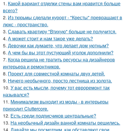
1.
Какой вариант отделки стены вам нравится больше
всего?
2.
Из тюрьмы сделали курорт - "Кресты" превращают в
люкс - пространство.
3.
Сдавать квартиру "Втихую" больше не получится.
4.
А может стоит и нам такое уже делать?
5.
Девочки как думаете, что делает дом уютным?
6.
А чем бы вы этот пустующий уголок дополнили?
7.
Когда решила не тратить ресурсы на дизайнеров
интерьера и ремонтников.
8.
Проект для совместной комнаты двух детей.
9.
Ничего необычного, просто лестница из золота.
10.
У вас есть мысли, почему тот евроремонт так
назывался?
11.
Минимализм выходит из моды - в интерьеры
приходит Cluttercore.
12.
Есть среди подписчиков центральные?
13.
На необычный дизайн ванной комнаты решились.
14.
Давайте мы посмотрим, как обставляют свои