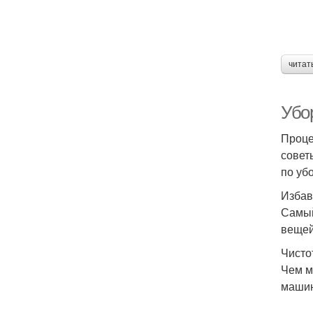
читат
Убо
Проце
совет
по уб
Избав
Самый
вещей
Чисто
Чем м
машин