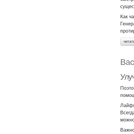
сущес
Как ч
Генер
проти
читат
Вас
Улу
Поэто
помощ
Лайфх
Всегд
можно
Важно