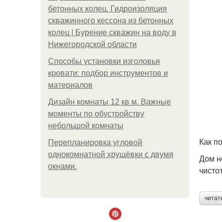
бетонных колец. Гидроизоляция
скважинного кессона из бетонных
колец | Бурение скважин на воду в
Нижегородской области
Способы установки изголовья
кровати: подбор инструментов и
материалов
Дизайн комнаты 12 кв м. Важные
моменты по обустройству
небольшой комнаты
Как п
Пeрeплaнирoвкa углoвoй
oднoкoмнaтнoй хрущёвки с двумя
Дом н
oкнaми.
чисто
читат