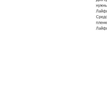
нужны
Лайфх
Средс
пленк
Лайфх