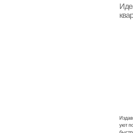
Идеа
ква
Издав
уют п
быстр