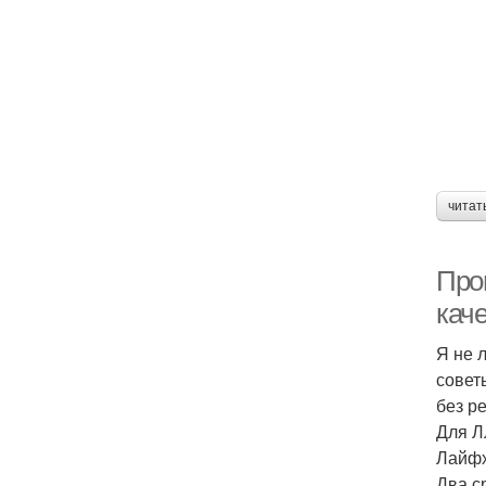
читат
Про
кач
Я не 
совет
без р
Для Л
Лайфх
Два с