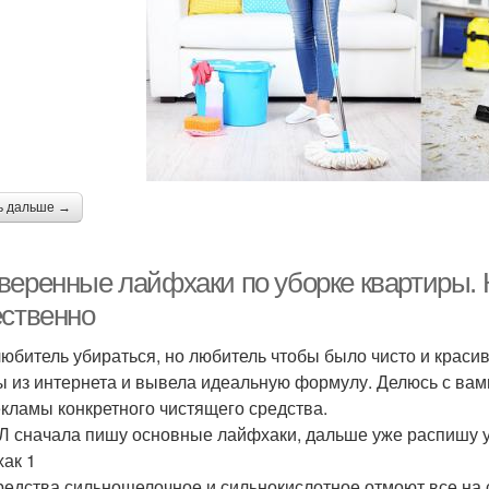
ь дальше →
веренные лайфхаки по уборке квартиры. К
ественно
любитель убираться, но любитель чтобы было чисто и краси
ы из интернета и вывела идеальную формулу. Делюсь с вами 
екламы конкретного чистящего средства.
Л сначала пишу основные лайфхаки, дальше уже распишу у
ак 1
редства сильнощелочное и сильнокислотное отмоют все на с