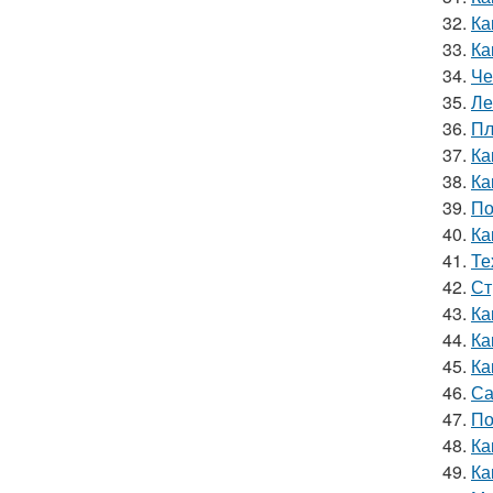
32.
Ка
33.
Ка
34.
Че
35.
Ле
36.
Пл
37.
Ка
38.
Ка
39.
По
40.
Ка
41.
Те
42.
Ст
43.
Ка
44.
Ка
45.
Ка
46.
Са
47.
По
48.
Ка
49.
Ка