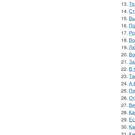
13.
То
14.
Ст
15.
Вы
16.
По
17.
Ро
18.
Во
19.
Лю
20.
Во
21.
За
22.
В 
23.
Та
24.
А 
25.
По
26.
От
27.
Ве
28.
Ка
29.
Ес
30.
Ка
31.
Ка