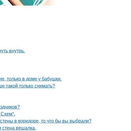
уть внутрь.
е, только в доме у бабушки.
ше такой только снимать?
аздников?
 Схем".
 стены в коридоре, то что бы вы выбрали?
 стена вешалка.