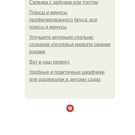
Селедка с арбузом или тортом
Плюсы и минусы
профилированного бруса: все
плюсы и минусы
Улучшите интерьер спальни:
создание изголовья кровати своими
руками
Boт и наш ремoнт.
Удобные и практичные шкафчики
для раздевалок в детских садах