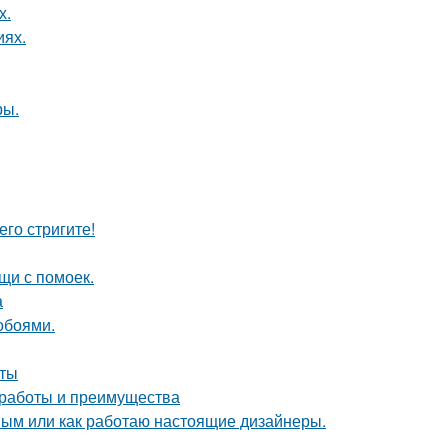
х.
иях.
ры.
его стригите!
щи с помоек.
а
обоями.
оты
 работы и преимущества
ным или как работаю настоящие дизайнеры.