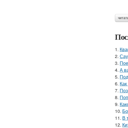
читат
Пос
1.
Ква
2.
Сау
3.
Пое
4.
А в
5.
Под
6.
Как
7.
Поз
8.
Поп
9.
Как
10.
Бо
11.
В 
12.
Ки