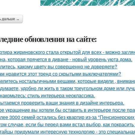
ь дальше →
ледние обновления на сайте:
ртира жириновского стала открытой для всех - можно заглян
на, которая прячется в диване - новый уровень уюта дома.
литесь, какому цвету вы совершенно не доверяете?
ам нравится этот тренд со скрытыми выключателями?
елитесь ностальгичными вещами, которые видели , внимани
 думаете, удобно ли жить в таком треугольном доме или луч
накомьтесь: стиль интерьера неоклассика.
ытаемся проверить ваши знания в дизайне интерьера.
ое украшение вы хотели бы оставить в интерьере после пр
лее 3000 семей остались без квартир из-за "Пенсионерских
том случае, если бы перед вами встал выбор, как покрасить
тайцы придумали интересную технологию - это специальная