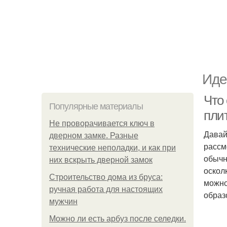
Иде
Что 
Популярные материалы
пли
Не проворачивается ключ в
Давай
дверном замке. Разные
рассм
технические неполадки, и как при
обычн
них вскрыть дверной замок
оскол
Строительство дома из бруса:
можно
ручная работа для настоящих
образ
мужчин
Можно ли есть арбуз после селедки.