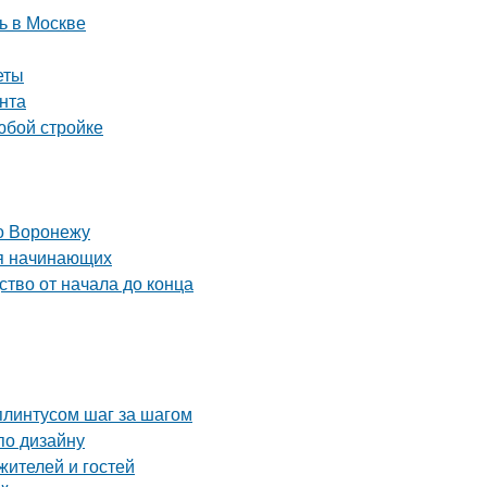
ь в Москве
еты
нта
юбой стройке
о Воронежу
ля начинающих
ство от начала до конца
плинтусом шаг за шагом
по дизайну
жителей и гостей