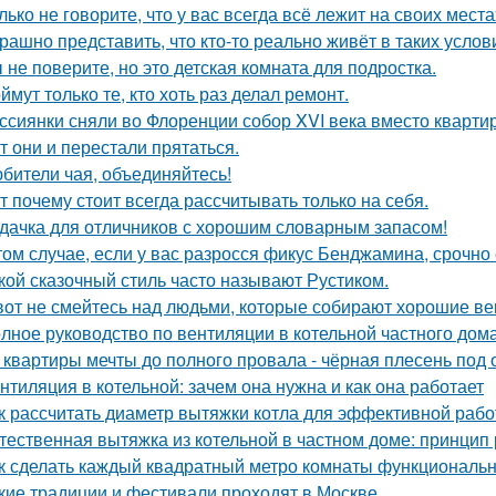
лько не говорите, что у вас всегда всё лежит на своих места
рашно представить, что кто-то реально живёт в таких услов
 не поверите, но это детская комната для подростка.
ймут только те, кто хоть раз делал ремонт.
ссиянки сняли во Флоренции собор XVI века вместо кварти
т они и перестали прятаться.
бители чая, объединяйтесь!
т почему стоит всегда рассчитывать только на себя.
дачка для отличников с хорошим словарным запасом!
том случае, если у вас разросся фикус Бенджамина, срочно 
кой сказочный стиль часто называют Рустиком.
вот не смейтесь над людьми, которые собирают хорошие ве
лное руководство по вентиляции в котельной частного дом
 квартиры мечты до полного провала - чёрная плесень под 
нтиляция в котельной: зачем она нужна и как она работает
к рассчитать диаметр вытяжки котла для эффективной раб
тественная вытяжка из котельной в частном доме: принцип
к сделать каждый квадратный метро комнаты функциональ
кие традиции и фестивали проходят в Москве