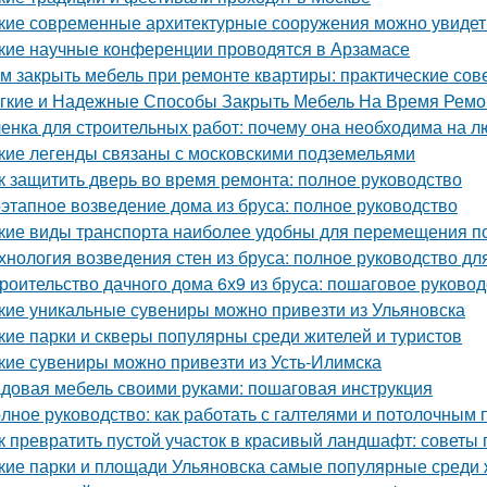
кие современные архитектурные сооружения можно увидет
кие научные конференции проводятся в Арзамасе
м закрыть мебель при ремонте квартиры: практические сов
гкие и Надежные Способы Закрыть Мебель На Время Ремо
енка для строительных работ: почему она необходима на л
кие легенды связаны с московскими подземельями
к защитить дверь во время ремонта: полное руководство
этапное возведение дома из бруса: полное руководство
кие виды транспорта наиболее удобны для перемещения п
хнология возведения стен из бруса: полное руководство д
роительство дачного дома 6х9 из бруса: пошаговое руковод
кие уникальные сувениры можно привезти из Ульяновска
кие парки и скверы популярны среди жителей и туристов
кие сувениры можно привезти из Усть-Илимска
довая мебель своими руками: пошаговая инструкция
лное руководство: как работать с галтелями и потолочным 
к превратить пустой участок в красивый ландшафт: советы 
кие парки и площади Ульяновска самые популярные среди 